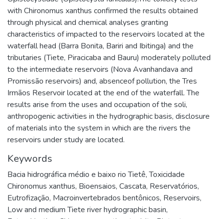
with Chironomus xanthus confirmed the results obtained
through physical and chemical analyses granting
characteristics of impacted to the reservoirs located at the
waterfall head (Barra Bonita, Bariri and Ibitinga) and the
tributaries (Tiete, Piracicaba and Bauru) moderately polluted
to the intermediate reservoirs (Nova Avanhandava and
Promissão reservoirs) and, absenceof pollution, the Tres
Irmãos Reservoir located at the end of the waterfall. The
results arise from the uses and occupation of the soli,
anthropogenic activities in the hydrographic basis, disclosure
of materials into the system in which are the rivers the
reservoirs under study are located.
Keywords
Bacia hidrográfica médio e baixo rio Tietê
,
Toxicidade
Chironomus xanthus
,
Bioensaios
,
Cascata
,
Reservatórios
,
Eutrofização
,
Macroinvertebrados bentônicos
,
Reservoirs
,
Low and medium Tiete river hydrographic basin
,