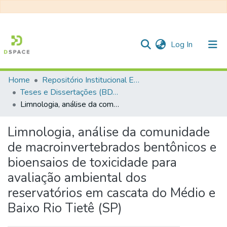
(current)
Log In
Home
Repositório Institucional EESC
Communities & Collections
Teses e Dissertações (BDTD USP)
Limnologia, análise da comunidade de macroinvertebrados bentônicos e bioensaios de toxicidade para avaliação ambiental dos reservatórios em cascata do Médio e Baixo Rio Tietê (SP)
All of DSpace
Statistics
Limnologia, análise da comunidade
de macroinvertebrados bentônicos e
bioensaios de toxicidade para
avaliação ambiental dos
reservatórios em cascata do Médio e
Baixo Rio Tietê (SP)