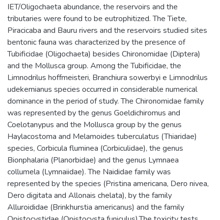
IET/Oligochaeta abundance, the reservoirs and the
tributaries were found to be eutrophitized. The Tiete,
Piracicaba and Bauru rivers and the reservoirs studied sites
bentonic fauna was characterized by the presence of
Tubificidae (Oligochaeta) besides Chironomidae (Diptera)
and the Mollusca group. Among the Tubificidae, the
Limnodrilus hoffmeisteri, Branchiura sowerbyi e Limnodrilus
udekemianus species occurred in considerable numerical
dominance in the period of study. The Chironomidae family
was represented by the genus Goeldichiromus and
Coelotanypus and the Mollusca group by the genus
Haylacostoma and Melamoides tuberculatus (Thiaridae)
species, Corbicula fluminea (Corbiculidae), the genus
Bionphalaria (Planorbidae) and the genus Lymnaea
collumela (Lymnaiidae). The Naididae family was
represented by the species (Pristina americana, Dero nivea,
Dero digitata and Allonais chelata), by the family
Alluroididae (Brinkhurstia americanus) and the family
Opistocystidae (Opistocysta funiculus).The toxicity tests