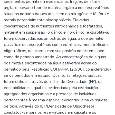
sedimentos permitiram evidenciar as frações de silte e
argila, o elevado teor de matéria orgânica nos reservatórios
situados no início da cascata, além do nitrogênio e fósforo e
metais potencialmente biodisponíveis. Elevadas
concentrações de nutrientes nitrogenados e fosfatados,
material em suspensão (orgânico e inorgânico) e clorofila-a,
foram observadas nas amostras de água, o que permitiu
classificar os reservatórios como eutróficos, mesotróficos e
oligotróficos, de acordo com sua posição no sistema bem
como do período amostrado. As concentrações de alguns
dos metais encontrados na água estiveram acima do
permitido pela Resolução CONAMA (20/96), considerando-
se os períodos em estudo. Quanto às relações bióticas,
foram obtidas através do índice de Diversidade (H\'), da
equitabilidade, a qual foi evidenciada pela distribuição
agregadados organismos e a presença de indivíduos
pertencentes à mesma espécie, evidenciou a baixa riqueza
de taxa. Através do IET/Densidade de Oligochaeta
constatou-se para os reservatórios em cascata e os