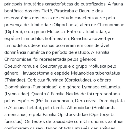
principais tributários características de eutrofizados. A fauna
bentônica dos rios Tietê, Piracicaba e Bauru e dos
reservatórios dos locais de estudo caracterizou-se pela
presença de Tubificidae (Oligochaeta) além de Chironomidae
(Díptera), e do grupo Mollusca. Entre os Tubificidae, a
espécie Limnodrilus hoffmeisteri, Branchiura sowerbyi e
Limnodrilus udekemianus ocorreram em considerável
dominância numérica no período de estudo. A Família
Chironomidae, foi representada pelos gêneros
Goeldichiromus e Coelotanypus e o grupo Mollusca pelo
gênero, Haylacostoma e espécie Melanoides tuberculatus
(Thiaridae), Corbicula fluminea (Corbiculidae), o gênero
Biomphalaria (Planorbidae) e o gênero Lymnaea collumela,
(Lymnaiidae). Quanto à Família Naididade foi representada
pelas espécies (Prístina americana, Dero nívea, Dero digitata
e Allonais chelata), pela família Alluroididae (Brinkhurstia
americanus) e pela Família Opistocystidae (Opistocysta
funiculus). Os testes de toxicidade com Chironomus xanthus
confirmaram os resultados obtidos através das análises