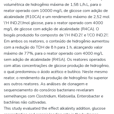
volumétrica de hidrogênio máxima de 1,58 L/h.L, para o
reator operado com 10000 mg/L de glicose com adição de
alcalinidade (R10CA) e um rendimento máximo de 2,52 mol
\'H IND.2\'/mol glicose, para o reator operado com 4000
mg/L de glicose com adição de alcalinidade (R4CA). O
biogás produzido foi composto de \'H IND.2\' e \'CO IND.2\'.
Em ambos os reatores, o conteúdo de hidrogênio aumentou
com a redução do TDH de 8 h para 1 h, alcançando valor
máximo de 77%, para o reator operado com 4000 mg/L
sem adição de alcalinidade (R4SA). Os reatores operados
com altas concentrações de glicose produção de hidrogênio,
o qual predominou o ácido acético e butírico. Neste mesmo
reator, o rendimento da produção de hidrogênio foi superior
aos outros reatores. As análises de clonagem e
sequenciamento do consórcio bacteriano revelaram
semelhanças com Clostridium, Klebsiella, Enterobacter e
bactérias não cultivadas.
This study evaluated the effect alkalinity addition, glucose