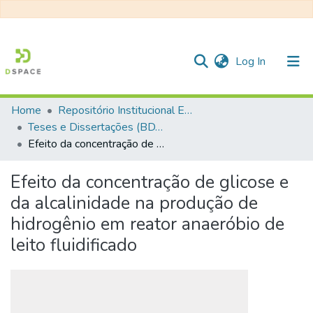
(current)
Log In
Home
Repositório Institucional EESC
Communities & Collections
Teses e Dissertações (BDTD USP)
Efeito da concentração de glicose e da alcalinidade na produção de hidrogênio em reator anaeróbio de leito fluidificado
All of DSpace
Statistics
Efeito da concentração de glicose e
da alcalinidade na produção de
hidrogênio em reator anaeróbio de
leito fluidificado