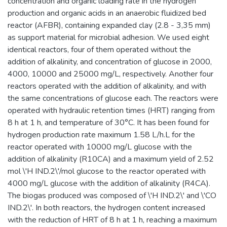
concentration and organic loading rate in the hydrogen
production and organic acids in an anaerobic fluidized bed
reactor (AFBR), containing expanded clay (2.8 - 3,35 mm)
as support material for microbial adhesion. We used eight
identical reactors, four of them operated without the
addition of alkalinity, and concentration of glucose in 2000,
4000, 10000 and 25000 mg/L, respectively. Another four
reactors operated with the addition of alkalinity, and with
the same concentrations of glucose each. The reactors were
operated with hydraulic retention times (HRT) ranging from
8 h at 1 h, and temperature of 30°C. It has been found for
hydrogen production rate maximum 1.58 L/h.L for the
reactor operated with 10000 mg/L glucose with the
addition of alkalinity (R10CA) and a maximum yield of 2.52
mol \'H IND.2\'/mol glucose to the reactor operated with
4000 mg/L glucose with the addition of alkalinity (R4CA).
The biogas produced was composed of \'H IND.2\' and \'CO
IND.2\'. In both reactors, the hydrogen content increased
with the reduction of HRT of 8 h at 1 h, reaching a maximum