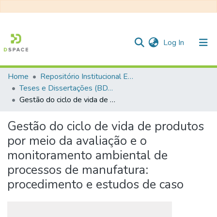
(current)
Log In
Home
Repositório Institucional EESC
Communities & Collections
Teses e Dissertações (BDTD USP)
Gestão do ciclo de vida de produtos por meio da avaliação e o monitoramento ambiental de processos de manufatura: procedimento e estudos de caso
All of DSpace
Statistics
Gestão do ciclo de vida de produtos
por meio da avaliação e o
monitoramento ambiental de
processos de manufatura:
procedimento e estudos de caso