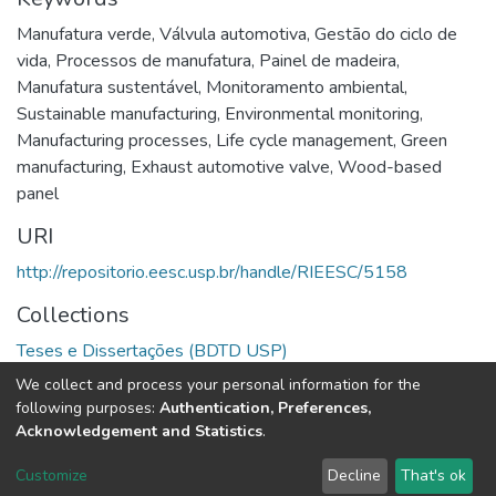
Manufatura verde
,
Válvula automotiva
,
Gestão do ciclo de
vida
,
Processos de manufatura
,
Painel de madeira
,
Manufatura sustentável
,
Monitoramento ambiental
,
Sustainable manufacturing
,
Environmental monitoring
,
Manufacturing processes
,
Life cycle management
,
Green
manufacturing
,
Exhaust automotive valve
,
Wood-based
panel
URI
http://repositorio.eesc.usp.br/handle/RIEESC/5158
Collections
Teses e Dissertações (BDTD USP)
We collect and process your personal information for the
Full item page
following purposes:
Authentication, Preferences,
Acknowledgement and Statistics
.
DSpace software
copyright © 2002-2026
LYRASIS
Customize
Decline
That's ok
Cookie settings
Send Feedback