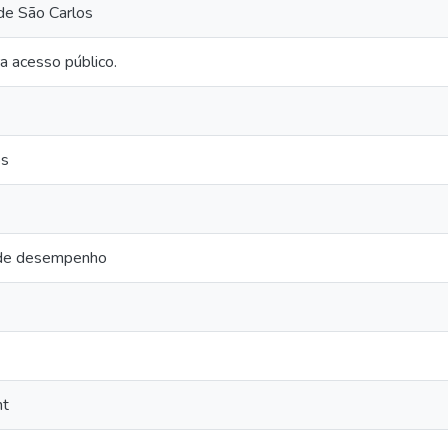
de São Carlos
a acesso público.
os
 de desempenho
nt