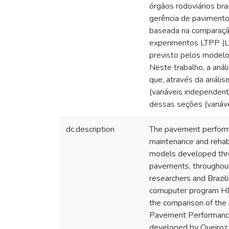
órgãos rodoviários bra
gerência de paviment
baseada na comparação
experimentos LTPP (
previsto pelos model
Neste trabalho, a aná
que, através da anális
(variáveis independen
dessas seções (variáv
dc.description
The pavement performa
maintenance and rehabi
models developed throu
pavements, throughout
researchers and Brazil
comuputer program HD
the comparison of the
Pavement Performance)
developed by Queiroz (