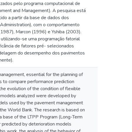
tilizados pelo programa computacional de
opment and Management). A pesquisa está
do a partir da base de dados dos
dministration), com o comportamento
(1987), Marcon (1996) e Yshiba (2003).
tilizando-se uma programação fatorial
ficância de fatores pré- selecionados
a modelagem do desempenho dos pavimentos
nente).
nagement, essential for the planning of
k is to compare performance prediction
e evolution of the condition of flexible
on models analyzed were developed by
n models used by the pavement management
e World Bank. The research is based on
ata base of the LTPP Program (Long-Term
predicted by deterioration models
s work, the analysis of the behavior of