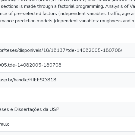
ctions is made through a factorial programming. Analysis of V
cance of pre-selected factors (independent variables: traffic, age
mance prediction models (dependent variables: roughness and rut
p.br/teses/disponiveis/18/18137/tde-14082005-180708/
2005.tde-14082005-180708
sc.usp.br/handle/RIEESC/818
 Teses e Dissertações da USP
Paulo