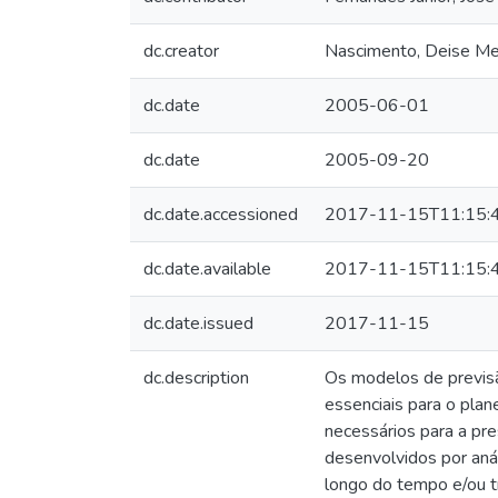
dc.creator
Nascimento, Deise M
dc.date
2005-06-01
dc.date
2005-09-20
dc.date.accessioned
2017-11-15T11:15:
dc.date.available
2017-11-15T11:15:
dc.date.issued
2017-11-15
dc.description
Os modelos de previsã
essenciais para o pla
necessários para a pr
desenvolvidos por anál
longo do tempo e/ou 