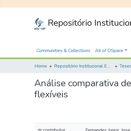
Repositório Instituci
Communities & Collections
All of DSpace
Home
Repositório Institucional EESC
Análise comparativa d
flexíveis
dc.contributor
Fernandes Junior, Jos