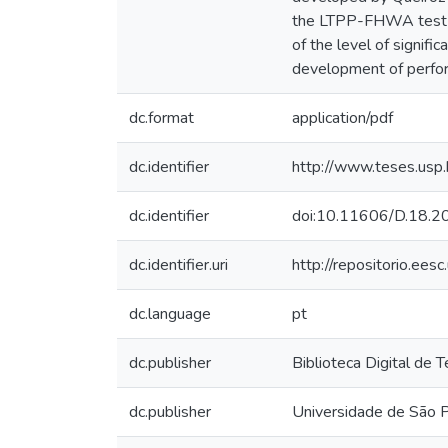
the LTPP-FHWA test se
of the level of signifi
development of perfor
dc.format
application/pdf
dc.identifier
http://www.teses.us
dc.identifier
doi:10.11606/D.18.
dc.identifier.uri
http://repositorio.ee
dc.language
pt
dc.publisher
Biblioteca Digital de
dc.publisher
Universidade de São 