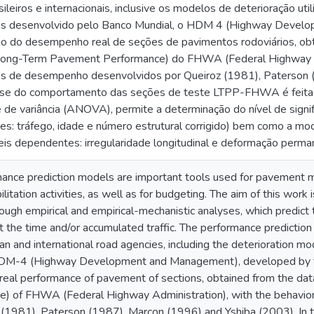
sileiros e internacionais, inclusive os modelos de deterioração u
os desenvolvido pelo Banco Mundial, o HDM 4 (Highway Devel
 do desempenho real de seções de pavimentos rodoviários, obti
Long-Term Pavement Performance) do FHWA (Federal Highway A
os de desempenho desenvolvidos por Queiroz (1981), Paterson 
lise do comportamento das seções de teste LTPP-FHWA é feita u
e de variância (ANOVA), permite a determinação do nível de signi
tes: tráfego, idade e número estrutural corrigido) bem como 
eis dependentes: irregularidade longitudinal e deformação perma
nce prediction models are important tools used for pavement ma
litation activities, as well as for budgeting. The aim of this wor
gh empirical and empirical-mechanistic analyses, which predict th
 the time and/or accumulated traffic. The performance predicti
ian and international road agencies, including the deterioratio
M-4 (Highway Development and Management), developed by th
 real performance of pavement of sections, obtained from the d
 of FHWA (Federal Highway Administration), with the behavior 
1981), Paterson (1987), Marcon (1996) and Yshiba (2003). In thi