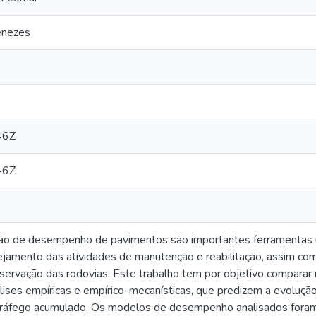
enezes
46Z
46Z
o de desempenho de pavimentos são importantes ferramentas ut
nejamento das atividades de manutenção e reabilitação, assim com
eservação das rodovias. Este trabalho tem por objetivo compar
ises empíricas e empírico-mecanísticas, que predizem a evolução
tráfego acumulado. Os modelos de desempenho analisados foram