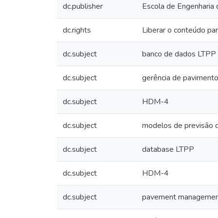
dc.publisher
Escola de Engenharia 
dc.rights
Liberar o conteúdo par
dc.subject
banco de dados LTPP
dc.subject
gerência de paviment
dc.subject
HDM-4
dc.subject
modelos de previsão
dc.subject
database LTPP
dc.subject
HDM-4
dc.subject
pavement manageme