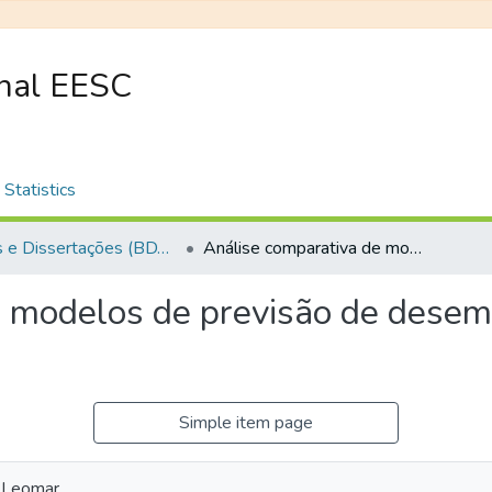
onal EESC
Statistics
Teses e Dissertações (BDTD USP)
Análise comparativa de modelos de previsão de desempenho de pavimentos flexíveis
e modelos de previsão de dese
Simple item page
e Leomar