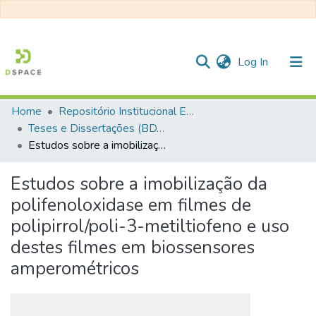
(current)
Log In
Home
Repositório Institucional EESC
Communities & Collections
Teses e Dissertações (BDTD USP)
Estudos sobre a imobilização da polifenoloxidase em filmes de polipirrol/poli-3-metiltiofeno e uso destes filmes em biossensores amperométricos
All of DSpace
Statistics
Estudos sobre a imobilização da
polifenoloxidase em filmes de
polipirrol/poli-3-metiltiofeno e uso
destes filmes em biossensores
amperométricos