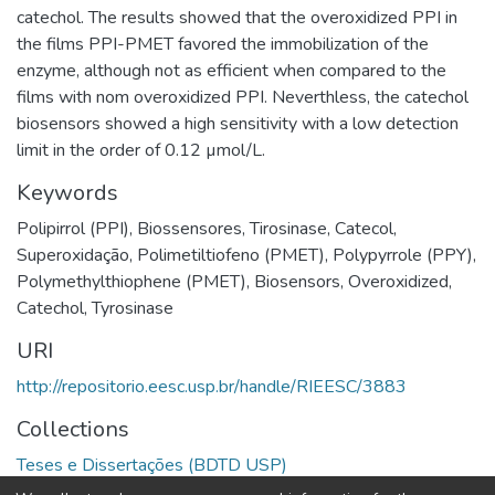
catechol. The results showed that the overoxidized PPI in
the films PPI-PMET favored the immobilization of the
enzyme, although not as efficient when compared to the
films with nom overoxidized PPI. Neverthless, the catechol
biosensors showed a high sensitivity with a low detection
limit in the order of 0.12 µmol/L.
Keywords
Polipirrol (PPI)
,
Biossensores
,
Tirosinase
,
Catecol
,
Superoxidação
,
Polimetiltiofeno (PMET)
,
Polypyrrole (PPY)
,
Polymethylthiophene (PMET)
,
Biosensors
,
Overoxidized
,
Catechol
,
Tyrosinase
URI
http://repositorio.eesc.usp.br/handle/RIEESC/3883
Collections
Teses e Dissertações (BDTD USP)