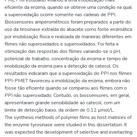
PMET foi estudado visando a uma imobilização mais
eficiente da enzima, quando se obteve uma condição na qual
a superoxidação ocorre somente nas cadeias de PPI.
Biossensores amperométricos foram preparados a partir do
uso da tirosinase extraída do abacate como fonte enzimática
por imobilização física e realizada de maneiras diferentes em
filmes não superoxidados e superoxidados. Foi feita a
otimização das respostas dos filmes variando-se o pH,
potencial de trabalho, concentração da enzima e tempo de
imobilização da enzima para a detecção de catecol. Os
resultados indicaram que a superoxidação do PPI nos filmes
PPI-PMET favoreceu a imobilização da enzima, embora não
fosse tão eficiente quando se comparou aos filmes com o
PPI não superoxidado. Contudo, os biossensores, em geral,
apresentaram grande sensibilidade ao catecol, com um
limite de detecção baixo, da ordem de 0,12 µmol/L.
The synthesis methods of polymer films as host matrices of
the enzyme tyrosinase were studied in this dissertation. It
was expected the development of selective and everlasting