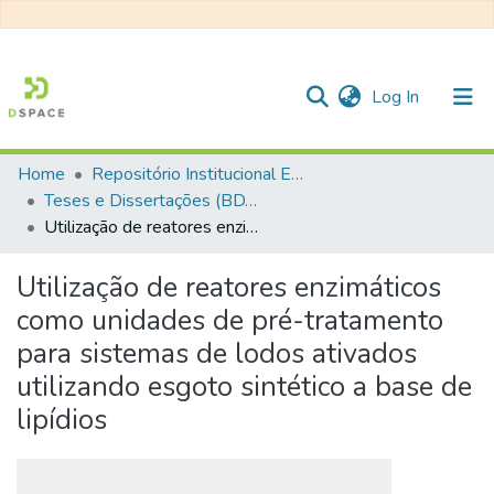
(current)
Log In
Home
Repositório Institucional EESC
Communities & Collections
Teses e Dissertações (BDTD USP)
Utilização de reatores enzimáticos como unidades de pré-tratamento para sistemas de lodos ativados utilizando esgoto sintético a base de lipídios
All of DSpace
Statistics
Utilização de reatores enzimáticos
como unidades de pré-tratamento
para sistemas de lodos ativados
utilizando esgoto sintético a base de
lipídios