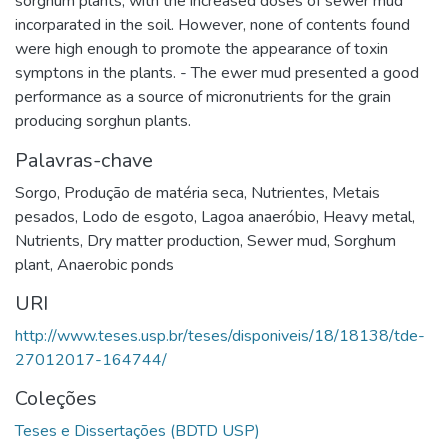
sorghum plants, with the increased doses of sewer mud
incorparated in the soil. However, none of contents found
were high enough to promote the appearance of toxin
symptons in the plants. - The ewer mud presented a good
performance as a source of micronutrients for the grain
producing sorghun plants.
Palavras-chave
Sorgo
,
Produção de matéria seca
,
Nutrientes
,
Metais
pesados
,
Lodo de esgoto
,
Lagoa anaeróbio
,
Heavy metal
,
Nutrients
,
Dry matter production
,
Sewer mud
,
Sorghum
plant
,
Anaerobic ponds
URI
http://www.teses.usp.br/teses/disponiveis/18/18138/tde-
27012017-164744/
Coleções
Teses e Dissertações (BDTD USP)