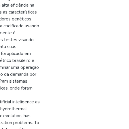
alta eficiência na
 as características
dores genéticos
a codificado usando
lmente é
ios testes visando
nta suas
 foi aplicado em
trico brasileiro e
inar uma operação
nto da demanda por
uíram sistemas
icas, onde foram
ficial inteligence as
f hydrothermal
c evolution, has
mization problems. To