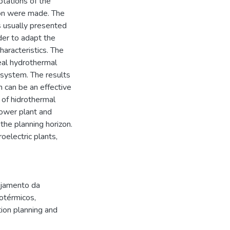
ptations of the
ion were made. The
s usually presented
der to adapt the
haracteristics. The
eal hydrothermal
 system. The results
 can be an effective
 of hidrothermal
power plant and
the planning horizon.
oelectric plants,
jamento da
rotérmicos
,
ion planning and