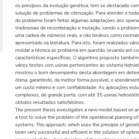
os princípios da evolução genética, tem se destacado com 
solução de problemas de otimização. Para atender a todas
do problema foram feitas algumas adaptações dos opera
tradicionais de recombinação e mutação, sendo o problem
uma cadeia de números reais, e não binários como norma
apresentado na literatura. Para isto, foram realizados vár
moldar a técnica ao problema em questão, levando em co
características específicas. O algoritmo proposto também
vários testes com usinas pertencentes ao sistema hidroelé
mostrou o bom desempenho desta abordagem em determ
ótima, garantindo, da melhor forma possível, o atendime
um custo mínimo e com confiabilidade. As aplicações incl
complexos, de grande porte, com até 35 usinas hidroelétr
obtidos resultados satisfatórios.
The present thesis investigates a new model based on arti
a tool to solve the problem of the operational planning o
systems. This approach, which uses the principle of geneti
been very successful and efficient in the solution of opti