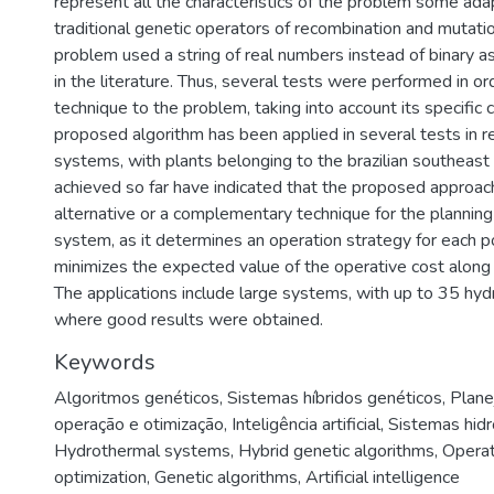
represent all the characteristics of the problem some ada
traditional genetic operators of recombination and mutat
problem used a string of real numbers instead of binary a
in the literature. Thus, several tests were performed in or
technique to the problem, taking into account its specific c
proposed algorithm has been applied in several tests in r
systems, with plants belonging to the brazilian southeast
achieved so far have indicated that the proposed approach
alternative or a complementary technique for the planning
system, as it determines an operation strategy for each 
minimizes the expected value of the operative cost along 
The applications include large systems, with up to 35 hydr
where good results were obtained.
Keywords
Algoritmos genéticos
,
Sistemas híbridos genéticos
,
Plane
operação e otimização
,
Inteligência artificial
,
Sistemas hid
Hydrothermal systems
,
Hybrid genetic algorithms
,
Operat
optimization
,
Genetic algorithms
,
Artificial intelligence