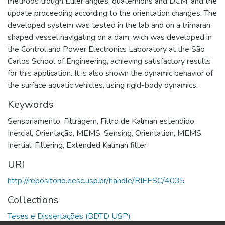
methods trough Euler angles, quaternions and DCM, and the
update proceeding according to the orientation changes. The
developed system was tested in the lab and on a trimaran
shaped vessel navigating on a dam, wich was developed in
the Control and Power Electronics Laboratory at the São
Carlos School of Engineering, achieving satisfactory results
for this application. It is also shown the dynamic behavior of
the surface aquatic vehicles, using rigid-body dynamics.
Keywords
Sensoriamento
,
Filtragem
,
Filtro de Kalman estendido
,
Inercial
,
Orientação
,
MEMS
,
Sensing
,
Orientation
,
MEMS
,
Inertial
,
Filtering
,
Extended Kalman filter
URI
http://repositorio.eesc.usp.br/handle/RIEESC/4035
Collections
Teses e Dissertações (BDTD USP)