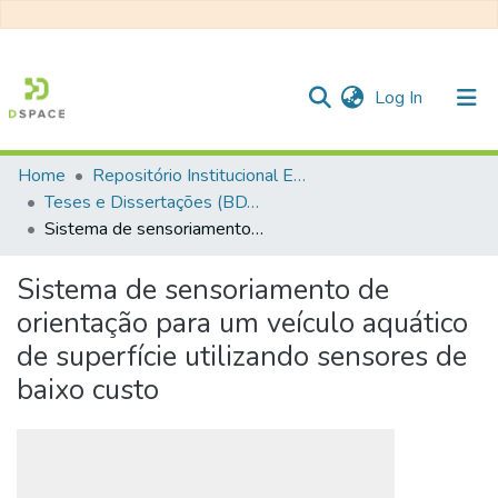
(current)
Log In
Home
Repositório Institucional EESC
Communities & Collections
Teses e Dissertações (BDTD USP)
Sistema de sensoriamento de orientação para um veículo aquático de superfície utilizando sensores de baixo custo
All of DSpace
Statistics
Sistema de sensoriamento de
orientação para um veículo aquático
de superfície utilizando sensores de
baixo custo