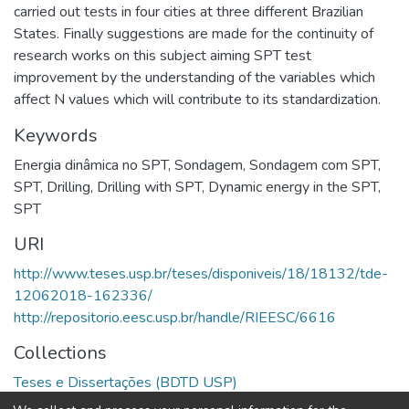
carried out tests in four cities at three different Brazilian
States. Finally suggestions are made for the continuity of
research works on this subject aiming SPT test
improvement by the understanding of the variables which
affect N values which will contribute to its standardization.
Keywords
Energia dinâmica no SPT
,
Sondagem
,
Sondagem com SPT
,
SPT
,
Drilling
,
Drilling with SPT
,
Dynamic energy in the SPT
,
SPT
URI
http://www.teses.usp.br/teses/disponiveis/18/18132/tde-
12062018-162336/
http://repositorio.eesc.usp.br/handle/RIEESC/6616
Collections
Teses e Dissertações (BDTD USP)