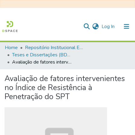
(current)
Log In
Home
Repositório Institucional EESC
Communities & Collections
Teses e Dissertações (BDTD USP)
Avaliação de fatores intervenientes no Índice de Resistência à Penetração do SPT
All of DSpace
Statistics
Avaliação de fatores intervenientes
no Índice de Resistência à
Penetração do SPT