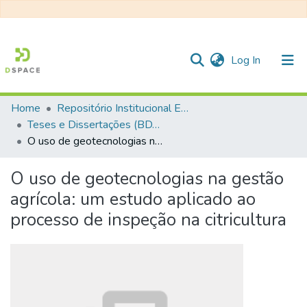
(current)
Log In
Home
Repositório Institucional EESC
Communities & Collections
Teses e Dissertações (BDTD USP)
O uso de geotecnologias na gestão agrícola: um estudo aplicado ao processo de inspeção na citricultura
All of DSpace
Statistics
O uso de geotecnologias na gestão
agrícola: um estudo aplicado ao
processo de inspeção na citricultura