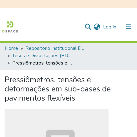
(current)
Log In
Home
Repositório Institucional EESC
Communities & Collections
Teses e Dissertações (BDTD USP)
Pressiômetros, tensões e deformações em sub-bases de pavimentos flexíveis
All of DSpace
Statistics
Pressiômetros, tensões e
deformações em sub-bases de
pavimentos flexíveis