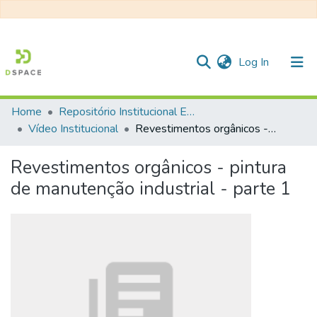
(current)
Log In
Home
Repositório Institucional EESC
Communities & Collections
Vídeo Institucional
Revestimentos orgânicos - pintura de manutenção industrial - parte 1
All of DSpace
Revestimentos orgânicos - pintura
Statistics
de manutenção industrial - parte 1