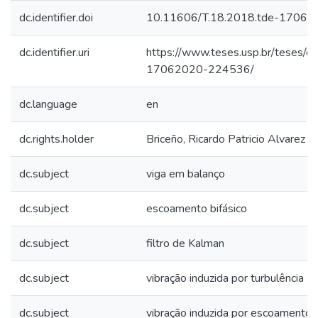
dc.identifier.doi
10.11606/T.18.2018.tde-1706
dc.identifier.uri
https://www.teses.usp.br/teses/d
17062020-224536/
dc.language
en
dc.rights.holder
Briceño, Ricardo Patricio Alvarez
dc.subject
viga em balanço
dc.subject
escoamento bifásico
dc.subject
filtro de Kalman
dc.subject
vibração induzida por turbulência
dc.subject
vibração induzida por escoamento