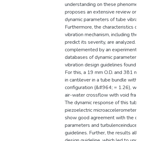
understanding on these phenomena
proposes an extensive review on t
dynamic parameters of tube vibrati
Furthermore, the characteristics of
vibration mechanism, including the 
predict its severity, are analyzed. S
complemented by an experimental 
databases of dynamic parameters 
vibration design guidelines found in 
For this, a 19 mm O.D. and 381 m
in cantilever in a tube bundle with 
configuration (&#964; = 1.26), whi
air-water crossflow with void fra
The dynamic response of this tub
piezoelectric microaccelerometers.
show good agreement with the da
parameters and turbulenceinduced 
guidelines. Further, the results all
design guideline, which led to unde