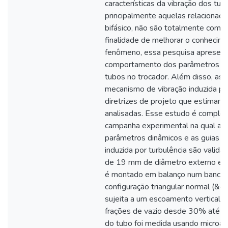
características da vibração dos tub
principalmente aquelas relaciona
bifásico, não são totalmente comp
finalidade de melhorar o conhecim
fenômeno, essa pesquisa apresent
comportamento dos parâmetros di
tubos no trocador. Além disso, as c
mecanismo de vibração induzida por 
diretrizes de projeto que estimam 
analisadas. Esse estudo é compl
campanha experimental na qual as
parâmetros dinâmicos e as guias de
induzida por turbulência são valida
de 19 mm de diâmetro externo e
é montado em balanço num banco 
configuração triangular normal (&#9
sujeita a um escoamento vertical 
frações de vazio desde 30% até 9
do tubo foi medida usando microa