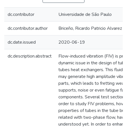
dc.contributor
Universidade de São Paulo
dc.contributor.author
Briceño, Ricardo Patricio Alvarez
dc.date.issued
2020-06-19
dc.description.abstract
Flow-induced vibration (FIV) is pro
dynamic issue in the design of tube
tubes heat exchangers. This fluid
may generate high amplitude vibrati
parts, which leads to fretting wea
supports, noise or even fatigue failu
components. Several test sections
order to study FIV problems, howev
properties of tubes in the tube bund
related with two-phase flow, have 
understood yet. In order to enhanc