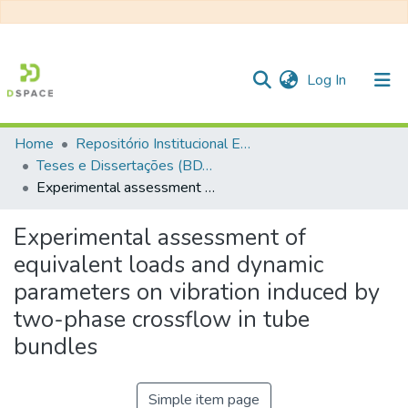
(current)
Log In
Home
Repositório Institucional EESC
Communities & Collections
Teses e Dissertações (BDTD USP)
Experimental assessment of equivalent loads and dynamic parameters on vibration induced by two-phase crossflow in tube bundles
All of DSpace
Statistics
Experimental assessment of
equivalent loads and dynamic
parameters on vibration induced by
two-phase crossflow in tube
bundles
Simple item page