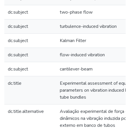
dc.subject
two-phase flow
dc.subject
turbulence-induced vibration
dc.subject
Kalman Filter
dc.subject
flow-induced vibration
dc.subject
cantilever-beam
dc.title
Experimental assessment of equiv
parameters on vibration induced b
tube bundles
dc.title.alternative
Avaliação experimental de força e
dinâmicos na vibração induzida por
externo em banco de tubos