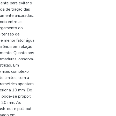
iente para evitar o
cia de tração das
damente ancoradas.
cia entre as
regamento do
a tensão de
 e menor fator água
erência em relação
cimento. Quanto aos
armaduras, observa-
strição. Em
é mais complexo,
e limites, com a
aramétrico apontam
erior a 10 mm. De
s pode-se propor:
Ø 20 mm. As
ush-out e pull-out
rvado em