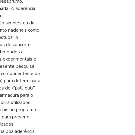
 desaprumo,
mada. A aderência
to
ão simples ou da
anto nacionais como
estudar o
cos de concreto
ubmetidos a
s experimentais e
resente pesquisa.
os componentes e da
) para determinar a
os de \"pull-out\"
 armadura para o
ura utilizados.
nais no programa
 para prever o
ultados
ma boa aderência