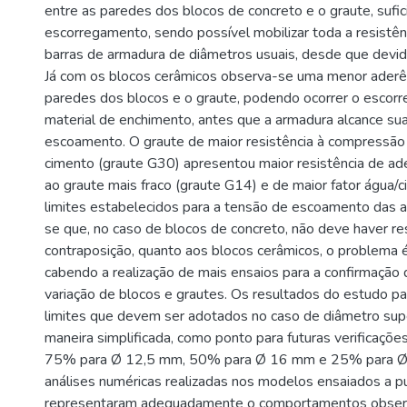
entre as paredes dos blocos de concreto e o graute, sufic
escorregamento, sendo possível mobilizar toda a resistên
barras de armadura de diâmetros usuais, desde que devi
Já com os blocos cerâmicos observa-se uma menor aderên
paredes dos blocos e o graute, podendo ocorrer o escor
material de enchimento, antes que a armadura alcance su
escoamento. O graute de maior resistência à compressão
cimento (graute G30) apresentou maior resistência de ad
ao graute mais fraco (graute G14) e de maior fator água/
limites estabelecidos para a tensão de escoamento das 
se que, no caso de blocos de concreto, não deve haver re
contraposição, quanto aos blocos cerâmicos, o problema 
cabendo a realização de mais ensaios para a confirmação d
variação de blocos e grautes. Os resultados do estudo p
limites que devem ser adotados no caso de diâmetro sup
maneira simplificada, como ponto para futuras verificaçõe
75% para Ø 12,5 mm, 50% para Ø 16 mm e 25% para 
análises numéricas realizadas nos modelos ensaiados a p
representaram adequadamente o comportamentos obse