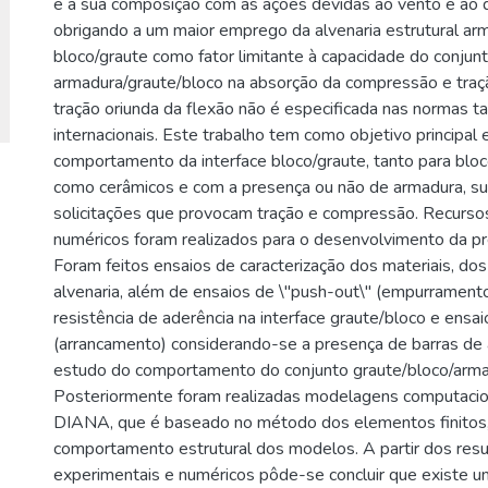
e a sua composição com as ações devidas ao vento e ao
obrigando a um maior emprego da alvenaria estrutural ar
bloco/graute como fator limitante à capacidade do conjun
armadura/graute/bloco na absorção da compressão e traç
tração oriunda da flexão não é especificada nas normas t
internacionais. Este trabalho tem como objetivo principal 
comportamento da interface bloco/graute, tanto para blo
como cerâmicos e com a presença ou não de armadura, s
solicitações que provocam tração e compressão. Recurso
numéricos foram realizados para o desenvolvimento da p
Foram feitos ensaios de caracterização dos materiais, d
alvenaria, além de ensaios de \"push-out\" (empurramento
resistência de aderência na interface graute/bloco e ensai
(arrancamento) considerando-se a presença de barras de
estudo do comportamento do conjunto graute/bloco/armad
Posteriormente foram realizadas modelagens computacio
DIANA, que é baseado no método dos elementos finitos,
comportamento estrutural dos modelos. A partir dos res
experimentais e numéricos pôde-se concluir que existe u