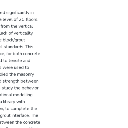
.
d significantly in
 level of 20 floors.
from the vertical
ck of verticality,
he block/grout
al standards. This
ce, for both concrete
d to tensile and
es were used to
udied the masonry
nd strength between
o study the behavior
ational modelling
 library with
ion, to complete the
grout interface. The
between the concrete