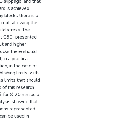
ll-slippage, and that
ars is achieved
y blocks there is a
rout, allowing the
ield stress. The
out G30) presented
ut and higher
locks there should
 in a practical
ion, in the case of
lishing limits, with
s limits that should
 of this research
 for Ø 20 mm as a
nalysis showed that
mens represented
can be used in