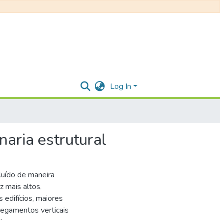
Log In
naria estrutural
luído de maneira
z mais altos,
 edifícios, maiores
regamentos verticais