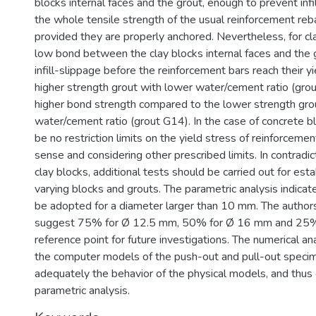
blocks internal faces and the grout, enough to prevent infi
the whole tensile strength of the usual reinforcement reb
provided they are properly anchored. Nevertheless, for cla
low bond between the clay blocks internal faces and the g
infill-slippage before the reinforcement bars reach their y
higher strength grout with lower water/cement ratio (gr
higher bond strength compared to the lower strength gro
water/cement ratio (grout G14). In the case of concrete b
be no restriction limits on the yield stress of reinforcement,
sense and considering other prescribed limits. In contradict
clay blocks, additional tests should be carried out for estab
varying blocks and grouts. The parametric analysis indicate
be adopted for a diameter larger than 10 mm. The authors
suggest 75% for Ø 12.5 mm, 50% for Ø 16 mm and 25%
reference point for future investigations. The numerical a
the computer models of the push-out and pull-out speci
adequately the behavior of the physical models, and thus 
parametric analysis.