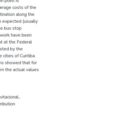
n point is
erage costs of the
stination along the
an expected (usually
the bus stop
s work have been
t at the Federal
sted by the
cities of Curitiba
ons showed that for
rom the actual values
itacional.
,
tribution