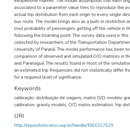
inexpensive manner. The model assumption that each origi
associated to a parameter value tries to reproduce the av
actual trip distribution from each origin to every single de
bus route. The model brings also as a built-in restriction 
low) probability of passengers getting off the vehicle in 
following the boarding point. The survey data used in thi
collected by researchers of the Transportation Departmen
University of Paraná. The model performance has been te
comparison of observed and simulated O/D matrices in the 
and Paranaguá. The results found in most of the simulati
an estimated trip frequencies did not statistically differ f
for a required level of significance.
Keywords
calibração
,
distribuição de viagens
,
matriz O/D
,
modelo grav
calibration
,
gravity models
,
O/D matrix estimation
,
trip dis
URI
http://repositorio.eesc.usp.br/handle/RIEESC/529