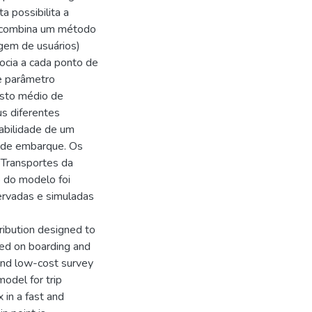
 possibilita a
s combina um método
gem de usuários)
ocia a cada ponto de
de parâmetro
usto médio de
us diferentes
babilidade de um
 de embarque. Os
Transportes da
 do modelo foi
ervadas e simuladas
tribution designed to
sed on boarding and
and low-cost survey
odel for trip
 in a fast and