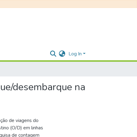
Log In
que/desembarque na
ição de viagens do
stino (O/D) em linhas
esquisa de contagem