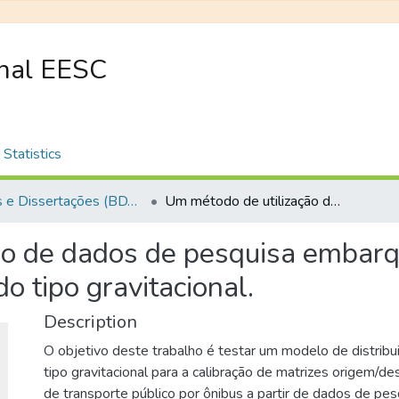
onal EESC
Statistics
Teses e Dissertações (BDTD USP)
Um método de utilização de dados de pesquisa embarque/desembarque na calibração de modelos do tipo gravitacional.
ão de dados de pesquisa embar
o tipo gravitacional.
Description
O objetivo deste trabalho é testar um modelo de distribu
tipo gravitacional para a calibração de matrizes origem/de
de transporte público por ônibus a partir de dados de p