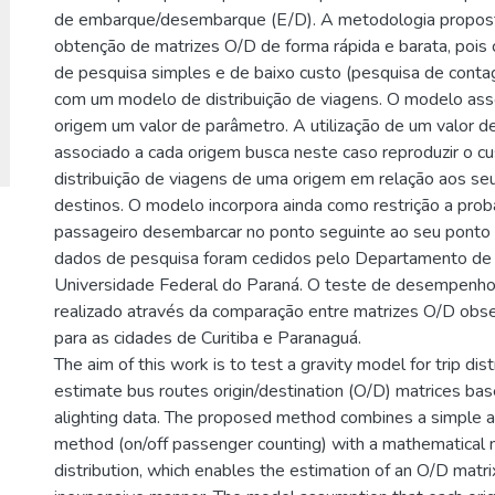
de embarque/desembarque (E/D). A metodologia proposta
obtenção de matrizes O/D de forma rápida e barata, poi
de pesquisa simples e de baixo custo (pesquisa de conta
com um modelo de distribuição de viagens. O modelo ass
origem um valor de parâmetro. A utilização de um valor 
associado a cada origem busca neste caso reproduzir o c
distribuição de viagens de uma origem em relação aos se
destinos. O modelo incorpora ainda como restrição a pro
passageiro desembarcar no ponto seguinte ao seu ponto
dados de pesquisa foram cedidos pelo Departamento de 
Universidade Federal do Paraná. O teste de desempenho
realizado através da comparação entre matrizes O/D obs
para as cidades de Curitiba e Paranaguá.
The aim of this work is to test a gravity model for trip dis
estimate bus routes origin/destination (O/D) matrices ba
alighting data. The proposed method combines a simple 
method (on/off passenger counting) with a mathematical m
distribution, which enables the estimation of an O/D matrix