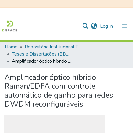
(current)
Log In
Home
Repositório Institucional EESC
Communities & Collections
Teses e Dissertações (BDTD USP)
Amplificador óptico híbrido Raman/EDFA com controle automático de ganho para redes DWDM reconfiguráveis
All of DSpace
Statistics
Amplificador óptico híbrido
Raman/EDFA com controle
automático de ganho para redes
DWDM reconfiguráveis