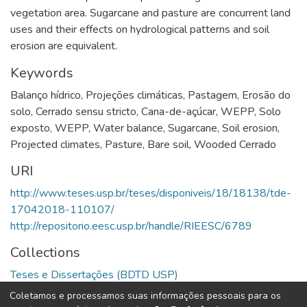
vegetation area. Sugarcane and pasture are concurrent land
uses and their effects on hydrological patterns and soil
erosion are equivalent.
Keywords
Balanço hídrico
,
Projeções climáticas
,
Pastagem
,
Erosão do
solo
,
Cerrado sensu stricto
,
Cana-de-açúcar
,
WEPP
,
Solo
exposto
,
WEPP
,
Water balance
,
Sugarcane
,
Soil erosion
,
Projected climates
,
Pasture
,
Bare soil
,
Wooded Cerrado
URI
http://www.teses.usp.br/teses/disponiveis/18/18138/tde-
17042018-110107/
http://repositorio.eesc.usp.br/handle/RIEESC/6789
Collections
Teses e Dissertações (BDTD USP)
Coletamos e processamos suas informações pessoais para os
Full item page