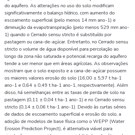
do aquífero. As alterações no uso do solo modificam
significativamente o balanço hídrico, com aumento do
escoamento superficial (pelo menos 14 mm ano-1) e
diminuição da evapotranspiração (pelo menos 529 mm ano-
1) quando o Cerrado sensu stricto é substituído por
pastagem ou cana-de-açúcar. Entretanto, no Cerrado sensu
stricto o volume de água disponível para percolação ao
longo da zona não saturada e potencial recarga do aquífero
tende a ser menor que em áreas agrícolas. As observações
mostram que o solo exposto e a cana-de-açúcar possuem
os maiores valores erosão do solo (16,00 ± 5,97 t ha-1
ano-1 e 0,64 ± 0,49 t ha-1 ano-1, respectivamente). Além
disso, há semelhanças entre as taxas de perda de solo na
pastagem (0,11 ± 0,04 t ha-1 ano-1) e no Cerrado sensu
stricto (0,14 ± 0,06 t ha-1 ano-1). Devido às curtas séries
de dados de escoamento superficial e erosão do solo, a
adoção de modelos de base física como o WEPP (Water
Erosion Prediction Project), é alternativa viável para