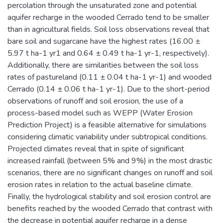
percolation through the unsaturated zone and potential
aquifer recharge in the wooded Cerrado tend to be smaller
than in agricultural fields. Soil loss observations reveal that
bare soil and sugarcane have the highest rates (16.00 ±
5.97 t ha-1 yr1 and 0.64 ± 0.49 t ha-1 yr-1, respectively).
Additionally, there are similarities between the soil loss
rates of pastureland (0.11 ± 0.04 t ha-1 yr-1) and wooded
Cerrado (0.14 ± 0.06 t ha-1 yr-1). Due to the short-period
observations of runoff and soil erosion, the use of a
process-based model such as WEPP (Water Erosion
Prediction Project) is a feasible alternative for simulations
considering climatic variability under subtropical conditions.
Projected climates reveal that in spite of significant
increased rainfall (between 5% and 9%) in the most drastic
scenarios, there are no significant changes on runoff and soil
erosion rates in relation to the actual baseline climate.
Finally, the hydrological stability and soil erosion control are
benefits reached by the wooded Cerrado that contrast with
the decrease in potential aquifer recharge in a dense