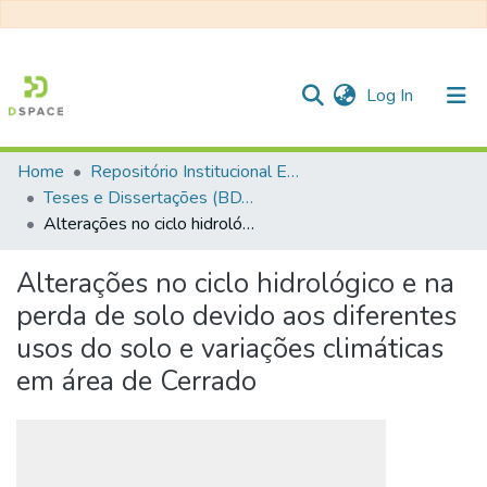
(current)
Log In
Home
Repositório Institucional EESC
Communities & Collections
Teses e Dissertações (BDTD USP)
Alterações no ciclo hidrológico e na perda de solo devido aos diferentes usos do solo e variações climáticas em área de Cerrado
All of DSpace
Statistics
Alterações no ciclo hidrológico e na
perda de solo devido aos diferentes
usos do solo e variações climáticas
em área de Cerrado