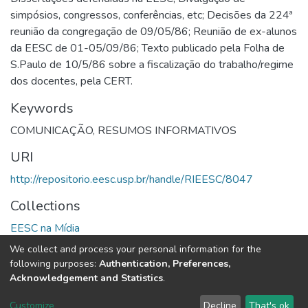
simpósios, congressos, conferências, etc; Decisões da 224ª
reunião da congregação de 09/05/86; Reunião de ex-alunos
da EESC de 01-05/09/86; Texto publicado pela Folha de
S.Paulo de 10/5/86 sobre a fiscalização do trabalho/regime
dos docentes, pela CERT.
Keywords
COMUNICAÇÃO
,
RESUMOS INFORMATIVOS
URI
http://repositorio.eesc.usp.br/handle/RIEESC/8047
Collections
EESC na Mídia
We collect and process your personal information for the
Full item page
following purposes:
Authentication, Preferences,
Acknowledgement and Statistics
.
DSpace software
copyright © 2002-2026
LYRASIS
Customize
Decline
That's ok