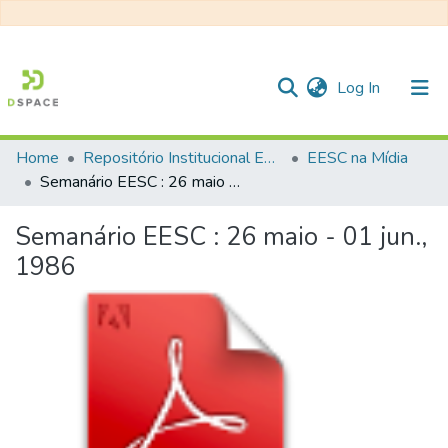
(current)
Log In
Home
Repositório Institucional EESC
EESC na Mídia
Communities & Collections
Semanário EESC : 26 maio - 01 jun., 1986
All of DSpace
Semanário EESC : 26 maio - 01 jun.,
Statistics
1986