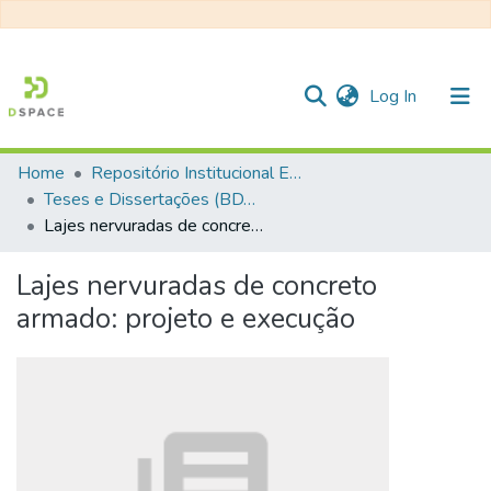
(current)
Log In
Home
Repositório Institucional EESC
Communities & Collections
Teses e Dissertações (BDTD USP)
Lajes nervuradas de concreto armado: projeto e execução
All of DSpace
Statistics
Lajes nervuradas de concreto
armado: projeto e execução