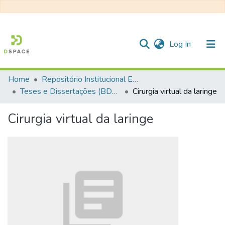
(current)
Log In
Home
Repositório Institucional EESC
Communities & Collections
Teses e Dissertações (BDTD USP)
Cirurgia virtual da laringe
All of DSpace
Cirurgia virtual da laringe
Statistics