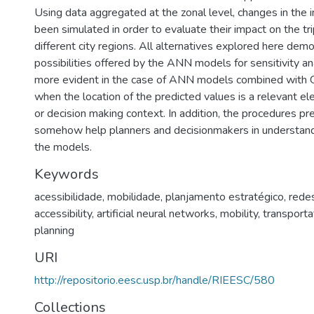
Using data aggregated at the zonal level, changes in the 
been simulated in order to evaluate their impact on the tr
different city regions. All alternatives explored here dem
possibilities offered by the ANN models for sensitivity an
more evident in the case of ANN models combined with GI
when the location of the predicted values is a relevant el
or decision making context. In addition, the procedures p
somehow help planners and decisionmakers in understandi
the models.
Keywords
acessibilidade
,
mobilidade
,
planjamento estratégico
,
redes
accessibility
,
artificial neural networks
,
mobility
,
transporta
planning
URI
http://repositorio.eesc.usp.br/handle/RIEESC/580
Collections