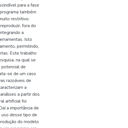
cindível para a fase
e programa também
uito restritivo.
reproduzir, fora do
integrando a
erramentas. Isto
jamento, permitindo,
etas. Este trabalho
quisa, na qual se
e potencial de
rata-se de um caso
vas razoáveis de
caracterizam a
análises a partir dos
artificial foi
Daí a importância de
o uso desse tipo de
eprodução do modelo