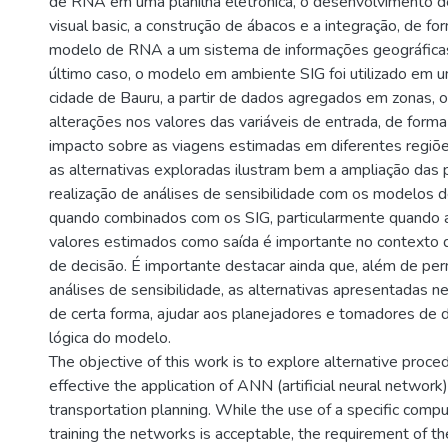
de RNA em uma planilha eletrônica, o desenvolvimento
visual basic, a construção de ábacos e a integração, de for
modelo de RNA a um sistema de informações geográficas
último caso, o modelo em ambiente SIG foi utilizado em u
cidade de Bauru, a partir de dados agregados em zonas, 
alterações nos valores das variáveis de entrada, de forma 
impacto sobre as viagens estimadas em diferentes regiõe
as alternativas exploradas ilustram bem a ampliação das 
realização de análises de sensibilidade com os modelos
quando combinados com os SIG, particularmente quando a
valores estimados como saída é importante no contexto 
de decisão. É importante destacar ainda que, além de per
análises de sensibilidade, as alternativas apresentadas 
de certa forma, ajudar aos planejadores e tomadores de 
lógica do modelo.
The objective of this work is to explore alternative proc
effective the application of ANN (artificial neural network
transportation planning. While the use of a specific comp
training the networks is acceptable, the requirement of 