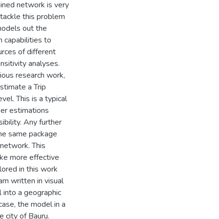
ained network is very
o tackle this problem
models out the
 capabilities to
rces of different
nsitivity analyses.
ious research work,
stimate a Trip
vel. This is a typical
er estimations
bility. Any further
 the same package
 network. This
ke more effective
lored in this work
m written in visual
l into a geographic
case, the model in a
 city of Bauru.