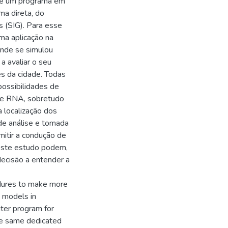
 de um programa em
ma direta, do
 (SIG). Para esse
ma aplicação na
onde se simulou
a avaliar o seu
s da cidade. Todas
possibilidades de
 de RNA, sobretudo
 localização dos
de análise e tomada
mitir a condução de
neste estudo podem,
decisão a entender a
edures to make more
) models in
uter program for
the same dedicated