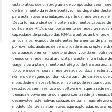
vista prático, que um programa de computador seja impres
de treinamento da rede é aceitável, mas depender dest
para estimativas e simulações a partir da rede treinada é m
Desta forma, o ideal seria obter instrumentos capazes de 
software de RNA, o comportamento de redes treinadas, 
capacidade de predição das RNAs a outros ambientes e f
ampliaria os recursos de diferentes ferramentas de plane
por exemplo, análises de sensibilidade mais simples e dir
será baseado em um modelo já desenvolvido em outra pes
treinou uma rede neural artificial para estimar um índice d
viagens para planejamento estratégico de transportes. T
típico em que, embora a rede treinada conduza a estimati
número de viagens por domicílio a partir de variáveis que 
mobilidade e a acessibilidade, não se pode realizar outras 
resultados sem fazer uso do software em que a rede neural 
treinada e obviamente do arquivo com a rede já treinada. 
desenvolver alternativas capazes de tornar mais efetivo 
modelo. Dentre as alternativas aqui exploradas está a r