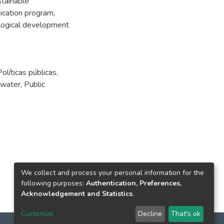
stainable
cation program,
ological development
Políticas públicas
,
 water
,
Public
We collect and process your personal information for the
following purposes:
Authentication, Preferences,
Acknowledgement and Statistics
.
Customize
Decline
That's ok