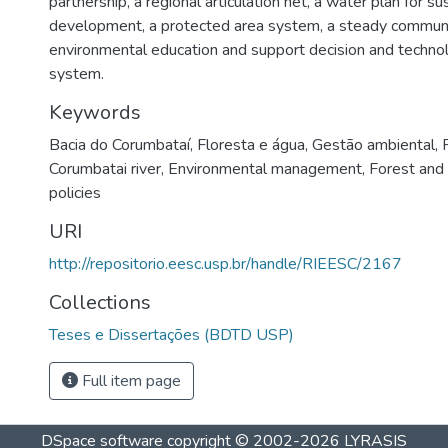
partnership, a regional articulation net, a water plan for su
development, a protected area system, a steady communi
environmental education and support decision and techn
system.
Keywords
Bacia do Corumbataí
,
Floresta e água
,
Gestão ambiental
,
Corumbatai river
,
Environmental management
,
Forest and
policies
URI
http://repositorio.eesc.usp.br/handle/RIEESC/2167
Collections
Teses e Dissertações (BDTD USP)
Full item page
DSpace software
copyright © 2002-2026
LYRASIS