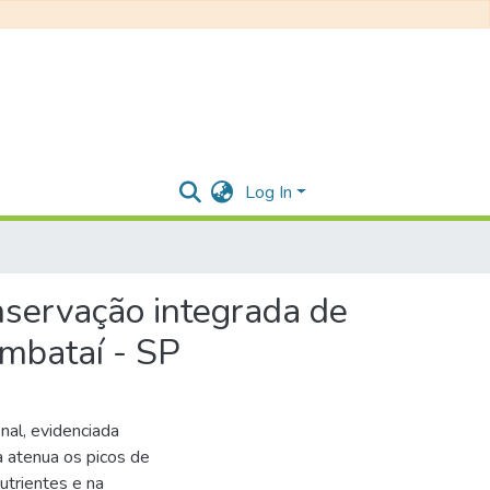
Log In
onservação integrada de
umbataí - SP
nal, evidenciada
a atenua os picos de
utrientes e na