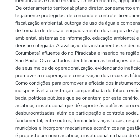
identificados e caracterizados 13 instrumentos, agrupados
De ordenamento territorial: plano diretor, zoneamento am
legalmente protegidas; de comando e controle; licenciam
fiscalização ambiental, outorga de uso da água e compens
de tomada de decisão: enquadramento dos corpos de ág
ambiental, sistemas de informação, educação ambiental e 
decisão colegiada. A avaliação dos instrumentos se deu na
Corumbataí, afluente do rio Piracicaba e inserido na regiã
São Paulo. Os resultados identificaram as limitações de 
de seus meios de operacionalização, evidenciando ineficác
promover a recuperação e conservação dos recursos hídric
Como condições para promover a eficácia dos instrument
indispensável a construção compartilhada do futuro cenár
bacia, políticas públicas que se orientem por este cenário,
arcabouço institucional que dê suporte às políticas, proce
desburocratizadas, além de participação e controle social
fundamental, entre outros, formar lideranças locais, resga
municípios e incorporar mecanismos econômicos na gestão
é proposto um novo arcabouço institucional na bacia do C