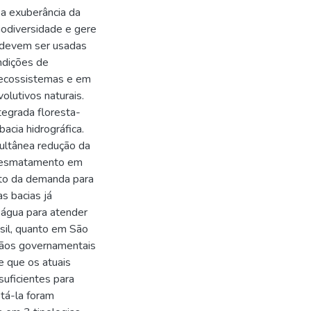
 a exuberância da
iodiversidade e gere
e devem ser usadas
ndições de
s ecossistemas e em
lutivos naturais.
tegrada floresta-
acia hidrográfica.
multânea redução da
o desmatamento em
nto da demanda para
s bacias já
 água para atender
sil, quanto em São
rgãos governamentais
e que os atuais
suficientes para
stá-la foram