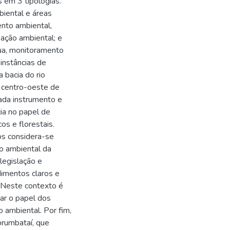
 em 3 tipologias.
biental e áreas
ento ambiental,
ação ambiental; e
ua, monitoramento
instâncias de
 bacia do rio
o centro-oeste de
cada instrumento e
ia no papel de
os e florestais.
os considera-se
io ambiental da
 legislação e
dimentos claros e
. Neste contexto é
tar o papel dos
 ambiental. Por fim,
orumbataí, que