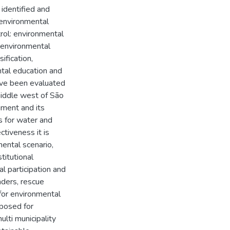
 identified and
 environmental
trol: environmental
d environmental
ification,
tal education and
ave been evaluated
 middle west of São
ument and its
 for water and
ctiveness it is
mental scenario,
stitutional
l participation and
eaders, rescue
for environmental
oposed for
ulti municipality