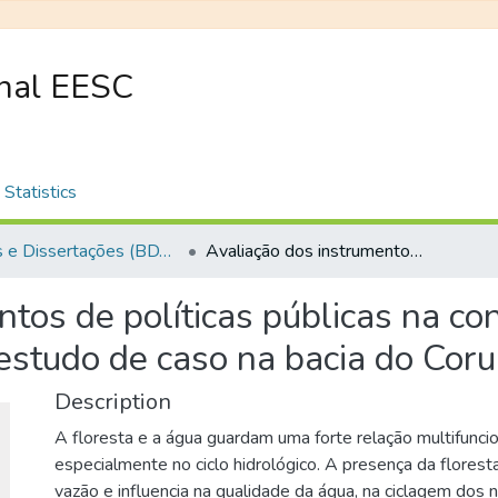
onal EESC
Statistics
Teses e Dissertações (BDTD USP)
Avaliação dos instrumentos de políticas públicas na conservação integrada de florestas e águas, com estudo de caso na bacia do Corumbataí - SP
ntos de políticas públicas na c
 estudo de caso na bacia do Cor
Description
A floresta e a água guardam uma forte relação multifuncio
especialmente no ciclo hidrológico. A presença da florest
vazão e influencia na qualidade da água, na ciclagem dos n