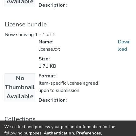
Available
Description:
License bundle
Now showing
1 - 1 of 1
Name:
Down
license.txt
load
Size:
1.71 KB
Format:
No
Item-specific license agreed
Thumbnail
upon to submission
Available
Description:
Collections
We collect and process your personal information for the
Vídeo Institucional
following purposes:
Authentication, Preferences,