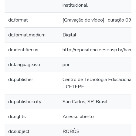
institucional.
dc.format
[Gravação de vídeo] ; duração 09m
dc.format.medium
Digital
dc.identifier.uri
http://repositorio.eesc.usp.br/ha
dc.language.iso
por
dc.publisher
Centro de Tecnologia Educacional 
- CETEPE
dc.publisher.city
São Carlos, SP, Brasil
dc.rights
Acesso aberto
dc.subject
ROBÔS