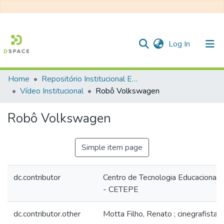
(current)
Log In
Home
Repositório Institucional EESC
Communities & Collections
Vídeo Institucional
Robô Volkswagen
All of DSpace
Robô Volkswagen
Statistics
Simple item page
dc.contributor
Centro de Tecnologia Educacional 
- CETEPE
dc.contributor.other
Motta Filho, Renato ; cinegrafista