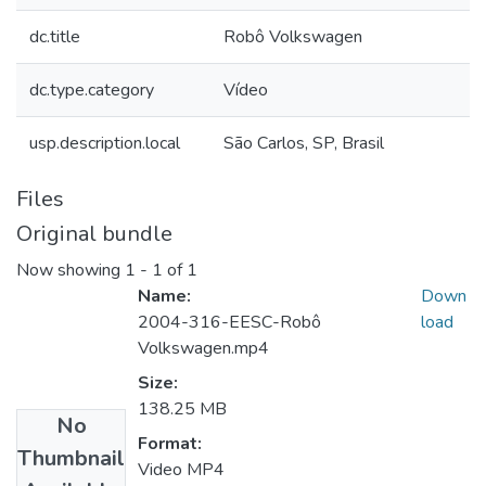
dc.title
Robô Volkswagen
dc.type.category
Vídeo
usp.description.local
São Carlos, SP, Brasil
Files
Original bundle
Now showing
1 - 1 of 1
Name:
Down
2004-316-EESC-Robô
load
Volkswagen.mp4
Size:
138.25 MB
No
Format:
Thumbnail
Video MP4