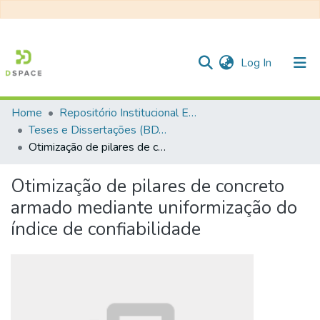
(current)
Log In
Home
Repositório Institucional EESC
Communities & Collections
Teses e Dissertações (BDTD USP)
Otimização de pilares de concreto armado mediante uniformização do índice de confiabilidade
All of DSpace
Statistics
Otimização de pilares de concreto
armado mediante uniformização do
índice de confiabilidade