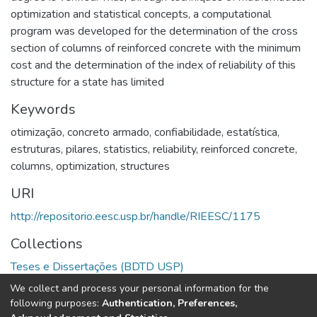
optimization and statistical concepts, a computational
program was developed for the determination of the cross
section of columns of reinforced concrete with the minimum
cost and the determination of the index of reliability of this
structure for a state has limited
Keywords
otimização
,
concreto armado
,
confiabilidade
,
estatística
,
estruturas
,
pilares
,
statistics
,
reliability
,
reinforced concrete
,
columns
,
optimization
,
structures
URI
http://repositorio.eesc.usp.br/handle/RIEESC/1175
Collections
Teses e Dissertações (BDTD USP)
We collect and process your personal information for the
Full item page
following purposes:
Authentication, Preferences,