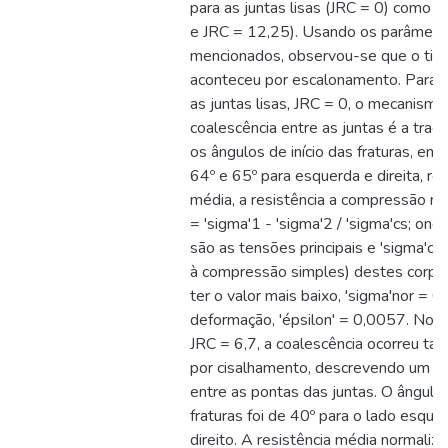
para as juntas lisas (JRC = 0) como 
e JRC = 12,25). Usando os parâmetr
mencionados, observou-se que o tip
aconteceu por escalonamento. Para 
as juntas lisas, JRC = 0, o mecanismo 
coalescência entre as juntas é a traçã
os ângulos de início das fraturas, em
64º e 65º para esquerda e direita, r
média, a resistência a compressão no
= 'sigma'1 - 'sigma'2 / 'sigma'cs; ond
são as tensões principais e 'sigma'cs
à compressão simples) destes corpos
ter o valor mais baixo, 'sigma'nor = 0
deformação, 'épsilon' = 0,0057. No 
JRC = 6,7, a coalescência ocorreu ta
por cisalhamento, descrevendo um c
entre as pontas das juntas. O ângulo 
fraturas foi de 40º para o lado esque
direito. A resistência média normaliz