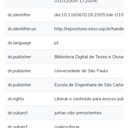
01032005-172004/
dc.identifier
doi:10.11606/D.18.2005.tde-010
dc.identifier.uri
http://repositorio.eesc.usp.br/handl
dc.language
pt
dc.publisher
Biblioteca Digital de Teses e Disse
dc.publisher
Universidade de São Paulo
dc.publisher
Escola de Engenharia de São Carlos
dc.rights
Liberar o conteúdo para acesso públi
dc.subject
juntas não-persistentes
dc.subject
coalescência