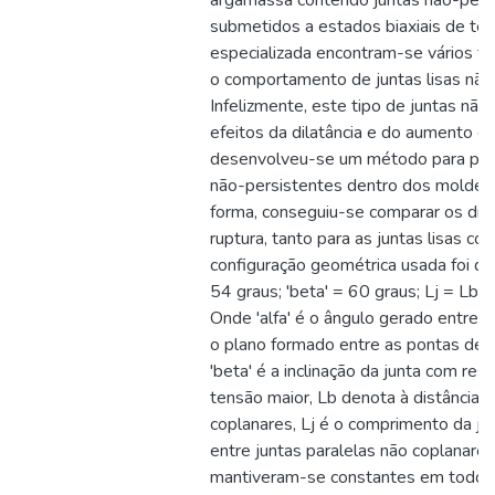
argamassa contendo juntas não-pers
submetidos a estados biaxiais de tens
especializada encontram-se vários t
o comportamento de juntas lisas não
Infelizmente, este tipo de juntas não
efeitos da dilatância e do aumento do
desenvolveu-se um método para prod
não-persistentes dentro dos moldes
forma, conseguiu-se comparar os di
ruptura, tanto para as juntas lisas c
configuração geométrica usada foi de 
54 graus; 'beta' = 60 graus; Lj = L
Onde 'alfa' é o ângulo gerado entre o
o plano formado entre as pontas de j
'beta' é a inclinação da junta com res
tensão maior, Lb denota à distância e
coplanares, Lj é o comprimento da jun
entre juntas paralelas não coplanare
mantiveram-se constantes em todos 