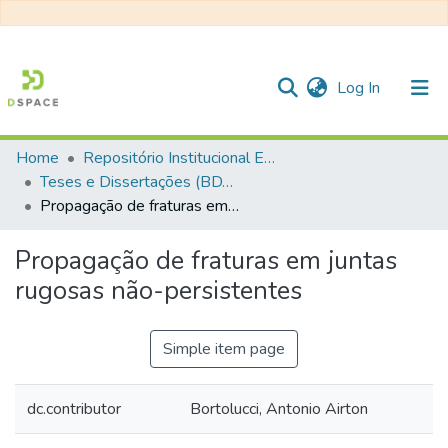
(current)
Log In
Home
Repositório Institucional EESC
Communities & Collections
Teses e Dissertações (BDTD USP)
Propagação de fraturas em juntas rugosas não-persistentes
All of DSpace
Statistics
Propagação de fraturas em juntas
rugosas não-persistentes
Simple item page
dc.contributor
Bortolucci, Antonio Airton