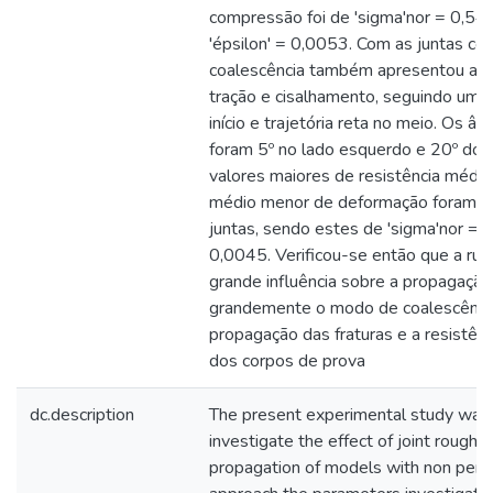
compressão foi de 'sigma'nor = 0,5
'épsilon' = 0,0053. Com as juntas co
coalescência também apresentou am
tração e cisalhamento, seguindo uma 
início e trajetória reta no meio. Os ân
foram 5º no lado esquerdo e 20º do l
valores maiores de resistência média
médio menor de deformação foram ob
juntas, sendo estes de 'sigma'nor = 0
0,0045. Verificou-se então que a r
grande influência sobre a propagação 
grandemente o modo de coalescência,
propagação das fraturas e a resistên
dos corpos de prova
dc.description
The present experimental study was
investigate the effect of joint roughn
propagation of models with non persis