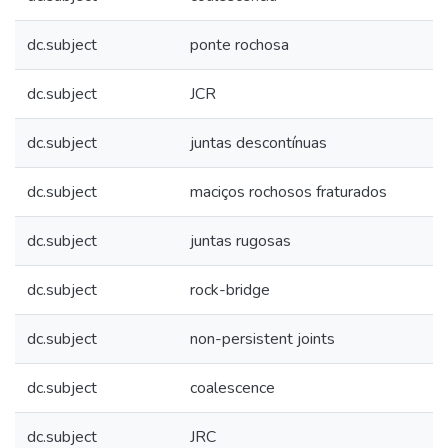
dc.subject
ponte rochosa
dc.subject
JCR
dc.subject
juntas descontínuas
dc.subject
maciços rochosos fraturados
dc.subject
juntas rugosas
dc.subject
rock-bridge
dc.subject
non-persistent joints
dc.subject
coalescence
dc.subject
JRC