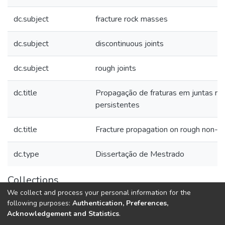
dc.subject
fracture rock masses
dc.subject
discontinuous joints
dc.subject
rough joints
dc.title
Propagação de fraturas em juntas ru
persistentes
dc.title
Fracture propagation on rough non-pe
dc.type
Dissertação de Mestrado
Collections
We collect and process your personal information for the
Teses e Dissertações (BDTD USP)
following purposes:
Authentication, Preferences,
Acknowledgement and Statistics
.