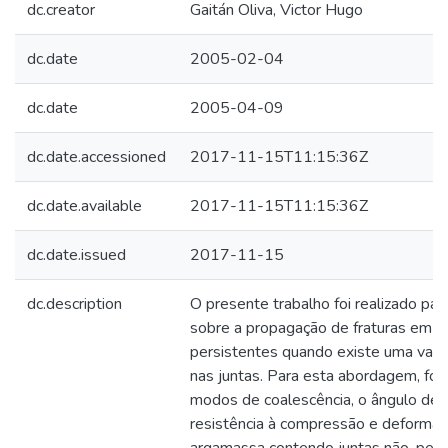
dc.creator
Gaitán Oliva, Victor Hugo
dc.date
2005-02-04
dc.date
2005-04-09
dc.date.accessioned
2017-11-15T11:15:36Z
dc.date.available
2017-11-15T11:15:36Z
dc.date.issued
2017-11-15
dc.description
O presente trabalho foi realizado par
sobre a propagação de fraturas em j
persistentes quando existe uma vari
nas juntas. Para esta abordagem, for
modos de coalescência, o ângulo de iní
resistência à compressão e deforma