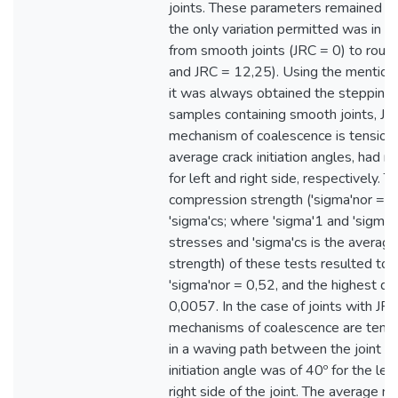
joints. These parameters remained con
the only variation permitted was in th
from smooth joints (JRC = 0) to rough
and JRC = 12,25). Using the mentio
it was always obtained the stepping f
samples containing smooth joints, JR
mechanism of coalescence is tension. 
average crack initiation angles, had r
for left and right side, respectively.
compression strength ('sigma'nor = 's
'sigma'cs; where 'sigma'1 and 'sigma'2
stresses and 'sigma'cs is the averag
strength) of these tests resulted to 
'sigma'nor = 0,52, and the highest def
0,0057. In the case of joints with JRC
mechanisms of coalescence are tensi
in a waving path between the joint ti
initiation angle was of 40º for the lef
right side of the joint. The average 