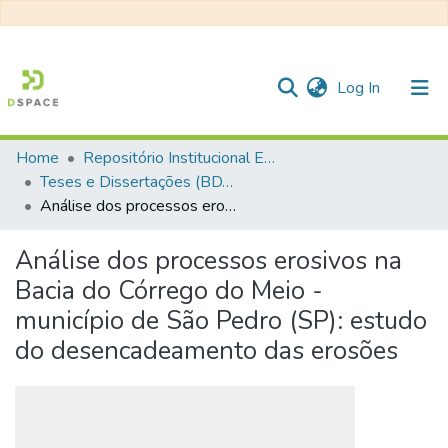
(current)
Log In
Home
Repositório Institucional EESC
Communities & Collections
Teses e Dissertações (BDTD USP)
Análise dos processos erosivos na Bacia do Córrego do Meio - município de São Pedro (SP): estudo do desencadeamento das erosões
All of DSpace
Statistics
Análise dos processos erosivos na
Bacia do Córrego do Meio -
município de São Pedro (SP): estudo
do desencadeamento das erosões