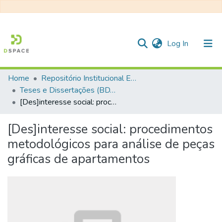
(current)
Log In
Home
Repositório Institucional EESC
Communities & Collections
Teses e Dissertações (BDTD USP)
[Des]interesse social: procedimentos metodológicos para análise de peças gráficas de apartamentos
All of DSpace
Statistics
[Des]interesse social: procedimentos
metodológicos para análise de peças
gráficas de apartamentos