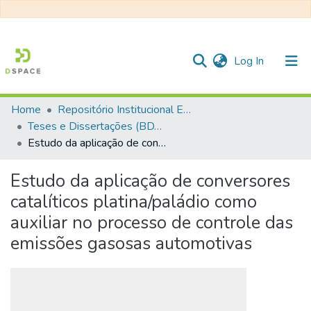
(current)
Log In
Home
Repositório Institucional EESC
Communities & Collections
Teses e Dissertações (BDTD USP)
Estudo da aplicação de conversores catalíticos platina/paládio como auxiliar no processo de controle das emissões gasosas automotivas
All of DSpace
Statistics
Estudo da aplicação de conversores
catalíticos platina/paládio como
auxiliar no processo de controle das
emissões gasosas automotivas