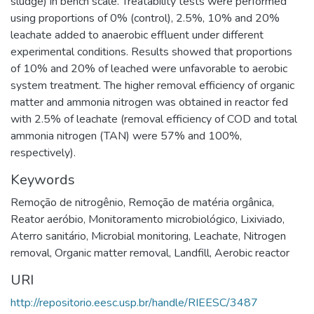
sludge) in bench scale. Treatability tests were performed
using proportions of 0% (control), 2.5%, 10% and 20%
leachate added to anaerobic effluent under different
experimental conditions. Results showed that proportions
of 10% and 20% of leached were unfavorable to aerobic
system treatment. The higher removal efficiency of organic
matter and ammonia nitrogen was obtained in reactor fed
with 2.5% of leachate (removal efficiency of COD and total
ammonia nitrogen (TAN) were 57% and 100%,
respectively).
Keywords
Remoção de nitrogênio
,
Remoção de matéria orgânica
,
Reator aeróbio
,
Monitoramento microbiológico
,
Lixiviado
,
Aterro sanitário
,
Microbial monitoring
,
Leachate
,
Nitrogen
removal
,
Organic matter removal
,
Landfill
,
Aerobic reactor
URI
http://repositorio.eesc.usp.br/handle/RIEESC/3487