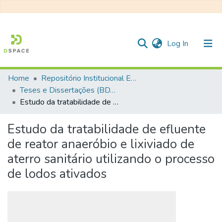
(current)
Log In
Home
Repositório Institucional EESC
Communities & Collections
Teses e Dissertações (BDTD USP)
Estudo da tratabilidade de efluente de reator anaeróbio e lixiviado de aterro sanitário utilizando o processo de lodos ativados
All of DSpace
Statistics
Estudo da tratabilidade de efluente
de reator anaeróbio e lixiviado de
aterro sanitário utilizando o processo
de lodos ativados