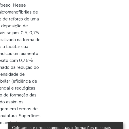
a/peso. Nesse
icro/nanofibrilas de
e de reforço de uma
a deposição de
ais sejam, 0,5, 0,75
cializada na forma de
 facilitar sua
 indicou um aumento
ósito com 0,75%
nhado da redução do
densidade de
rilar (eficiência de
encial e reológicas
so de formação das
ndo assim os
tagem em termos de
ufatura. Superfícies
m avaliadas via
Coletamos e processamos suas informações pessoais