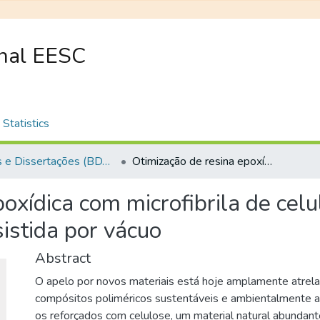
onal EESC
Statistics
Teses e Dissertações (BDTD USP)
Otimização de resina epoxídica com microfibrila de celulose para uso em processo de infusão assistida por vácuo
oxídica com microfibrila de cel
istida por vácuo
Abstract
O apelo por novos materiais está hoje amplamente atrelad
compósitos poliméricos sustentáveis e ambientalmente a
os reforçados com celulose, um material natural abundant