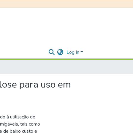
Log In
ulose para uso em
o à utilização de
migáveis, tais como
e de baixo custo e