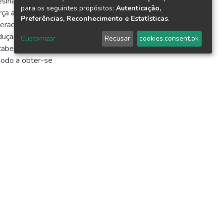
resina manufaturados
para os seguintes propósitos:
Autenticação,
rça atômica. As
Preferências, Reconhecimento e Estatísticas
.
merados nas
dução do grau de
Customizar
Recusar
cookies.consent.ok
stabelecida como
modo a obter-se
ra e, provavelmente,
e use of
tes, such as
nvironmental impact,
t, this study analyzed
 nanofibrils as a
ite was prepared via
se, 0.5, 0.75 and
ted as water
e its dissolution in