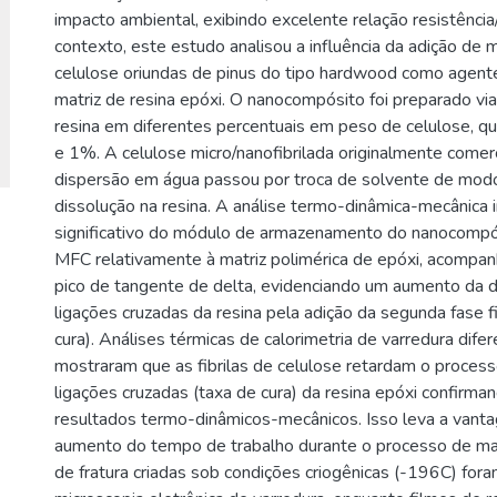
impacto ambiental, exibindo excelente relação resistênci
contexto, este estudo analisou a influência da adição de m
celulose oriundas de pinus do tipo hardwood como agent
matriz de resina epóxi. O nanocompósito foi preparado vi
resina em diferentes percentuais em peso de celulose, qu
e 1%. A celulose micro/nanofibrilada originalmente comer
dispersão em água passou por troca de solvente de modo a
dissolução na resina. A análise termo-dinâmica-mecânica
significativo do módulo de armazenamento do nanocomp
MFC relativamente à matriz polimérica de epóxi, acompa
pico de tangente de delta, evidenciando um aumento da 
ligações cruzadas da resina pela adição da segunda fase fib
cura). Análises térmicas de calorimetria de varredura difer
mostraram que as fibrilas de celulose retardam o proces
ligações cruzadas (taxa de cura) da resina epóxi confirma
resultados termo-dinâmicos-mecânicos. Isso leva a van
aumento do tempo de trabalho durante o processo de man
de fratura criadas sob condições criogênicas (-196C) fora