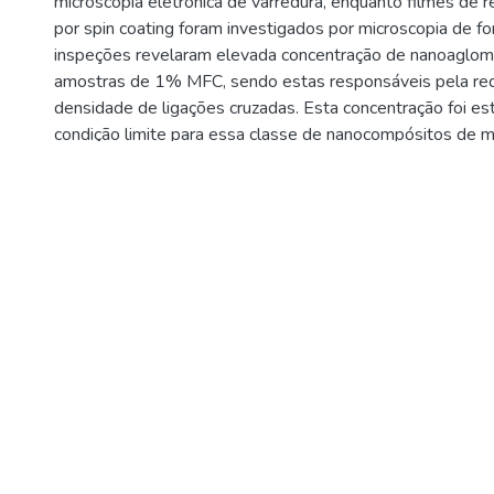
microscopia eletrônica de varredura, enquanto filmes de 
por spin coating foram investigados por microscopia de fo
inspeções revelaram elevada concentração de nanoaglo
amostras de 1% MFC, sendo estas responsáveis pela re
densidade de ligações cruzadas. Esta concentração foi e
condição limite para essa classe de nanocompósitos de 
homogeneidade microestrutural e máxima eficiência de cu
desempenho mecânico otimizado.
The appeal for new materials today is largely linked to th
environmentally friendly and sustainable polymer composi
cellulose, an abundant natural material of low cost and e
exhibiting excellent strength / weight ratio. In this contex
the influence of the addition of hardwood cellulose micro /
reinforcing agent for epoxy resin matrix. The nanocompos
resin casting in different percentages by weight of cellulo
1%. The micro / nanofibrillated cellulose originally marke
dispersion underwent solvent exchange in order to facilitat