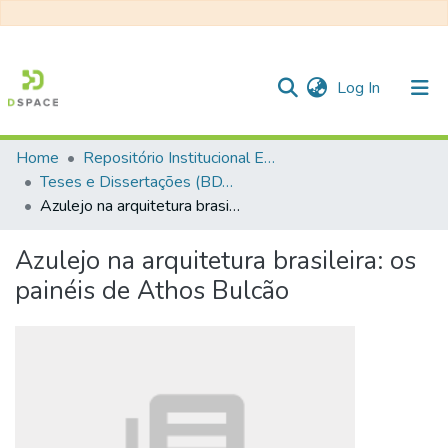
(current)
Log In
Home
Repositório Institucional EESC
Communities & Collections
Teses e Dissertações (BDTD USP)
Azulejo na arquitetura brasileira: os painéis de Athos Bulcão
All of DSpace
Statistics
Azulejo na arquitetura brasileira: os
painéis de Athos Bulcão