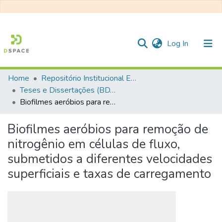
(current)
Log In
Home
Repositório Institucional EESC
Communities & Collections
Teses e Dissertações (BDTD USP)
Biofilmes aeróbios para remoção de nitrogênio em células de fluxo, submetidos a diferentes velocidades superficiais e taxas de carregamento
All of DSpace
Statistics
Biofilmes aeróbios para remoção de
nitrogênio em células de fluxo,
submetidos a diferentes velocidades
superficiais e taxas de carregamento