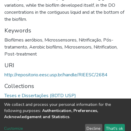
variations, while the biofilm developed itself, in the DO
concentrations in the contiguous liquid and at the bottom of
the biofilm.
Keywords
Biofilmes aeróbios
,
Microssensores
,
Nitrificação
,
Pós-
tratamento
,
Aerobic biofilms
,
Microsensors
,
Nitrification
,
Post-treatment
URI
http://repositorio.eesc.usp.br/handle/RIEESC/2684
Collections
Teses e Dissertações (BDTD USP)
We collect and process your personal information for the
Full item page
following purposes:
Authentication, Preferences,
Acknowledgement and Statistics
.
DSpace software
copyright © 2002-2026
LYRASIS
Customize
Decline
That's ok