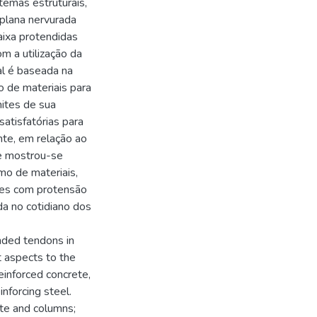
temas estruturais,
 plana nervurada
aixa protendidas
m a utilização da
al é baseada na
o de materiais para
mites de sua
satisfatórias para
nte, em relação ao
te mostrou-se
mo de materiais,
ões com protensão
da no cotidiano dos
nded tendons in
t aspects to the
inforced concrete,
nforcing steel.
ate and columns;