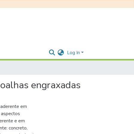
Log In
ordoalhas engraxadas
o aderente em
s aspectos
derente e em
te: concreto,