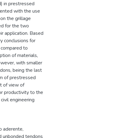
) in prestressed
ented with the use
on the grillage
d for the two
ir application. Based
y conclusions for
, compared to
tion of materials,
owever, with smaller
dons, being the last
em of prestressed
 of view of
r productivity to the
ivil engineering
o aderente
,
d unbonded tendons