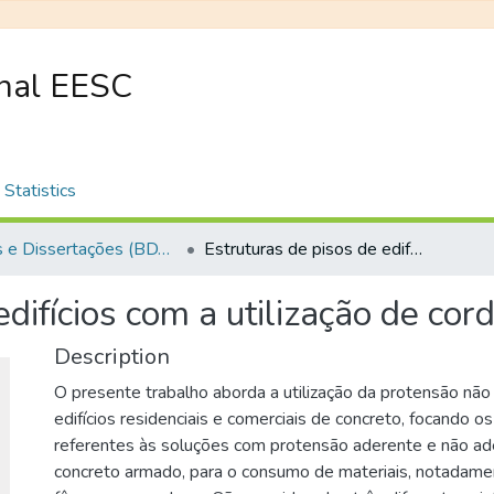
onal EESC
Statistics
Teses e Dissertações (BDTD USP)
Estruturas de pisos de edifícios com a utilização de cordoalhas engraxadas
edifícios com a utilização de c
Description
O presente trabalho aborda a utilização da protensão nã
edifícios residenciais e comerciais de concreto, focando o
referentes às soluções com protensão aderente e não a
concreto armado, para o consumo de materiais, notadamen