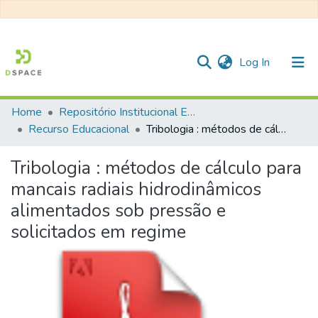
(current)
Log In
Home
Repositório Institucional EESC
Communities & Collections
Recurso Educacional
Tribologia : métodos de cálculo para mancais radiais hidrodinâmicos alimentados sob pressão e solicitados em regime
All of DSpace
Tribologia : métodos de cálculo para
Statistics
mancais radiais hidrodinâmicos
alimentados sob pressão e
solicitados em regime