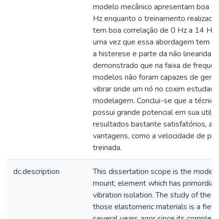
modelo mecânico apresentam boa cor
Hz enquanto o treinamento realizad
tem boa correlação de 0 Hz a 14 Hz
uma vez que essa abordagem tem cap
a histerese e parte da não linearidad
demonstrado que na faixa de frequên
modelos não foram capazes de gener
vibrar onde um nó no coxim estudado 
modelagem. Conclui-se que a técnica
possui grande potencial em sua utili
resultados bastante satisfatórios, al
vantagens, como a velocidade de pr
treinada.
dc.description
This dissertation scope is the modeli
mount, element which has primordial 
vibration isolation. The study of the 
those elastomeric materials is a field
several years agor since its complexit