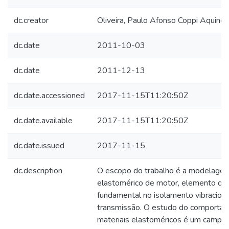
dc.creator
Oliveira, Paulo Afonso Coppi Aquino 
dc.date
2011-10-03
dc.date
2011-12-13
dc.date.accessioned
2017-11-15T11:20:50Z
dc.date.available
2017-11-15T11:20:50Z
dc.date.issued
2017-11-15
dc.description
O escopo do trabalho é a modelage
elastomérico de motor, elemento qu
fundamental no isolamento vibraciona
transmissão. O estudo do comporta
materiais elastoméricos é um campo 