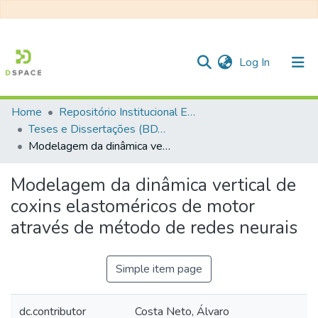
(current)
Log In
Home
Repositório Institucional EESC
Communities & Collections
Teses e Dissertações (BDTD USP)
Modelagem da dinâmica vertical de coxins elastoméricos de motor através de método de redes neurais
All of DSpace
Statistics
Modelagem da dinâmica vertical de
coxins elastoméricos de motor
através de método de redes neurais
Simple item page
dc.contributor
Costa Neto, Álvaro