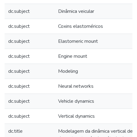
dc.subject
Dinâmica veicular
dc.subject
Coxins elastoméricos
dc.subject
Elastomeric mount
dc.subject
Engine mount
dc.subject
Modeling
dc.subject
Neural networks
dc.subject
Vehicle dynamics
dc.subject
Vertical dynamics
dc.title
Modelagem da dinâmica vertical de c