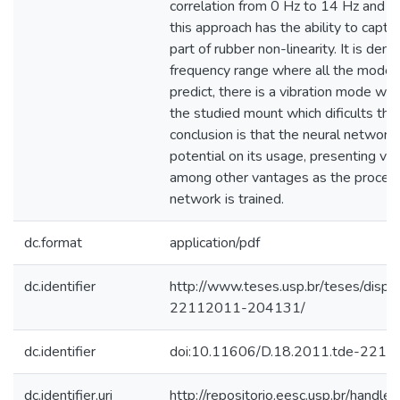
correlation from 0 Hz to 14 Hz and 
this approach has the ability to captu
part of rubber non-linearity. It is de
frequency range where all the models
predict, there is a vibration mode wh
the studied mount which dificults th
conclusion is that the neural network
potential on its usage, presenting ver
among other vantages as the process
network is trained.
dc.format
application/pdf
dc.identifier
http://www.teses.usp.br/teses/disp
22112011-204131/
dc.identifier
doi:10.11606/D.18.2011.tde-221
dc.identifier.uri
http://repositorio.eesc.usp.br/hand