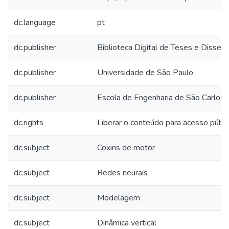
dc.language
pt
dc.publisher
Biblioteca Digital de Teses e Disse
dc.publisher
Universidade de São Paulo
dc.publisher
Escola de Engenharia de São Carlos
dc.rights
Liberar o conteúdo para acesso públi
dc.subject
Coxins de motor
dc.subject
Redes neurais
dc.subject
Modelagem
dc.subject
Dinâmica vertical