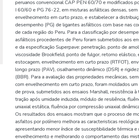
peruanos convencional CAP PEN 60/70 e modificados po
I 60/60 e PG 76-22, em misturas asfálticas densas, sem
envelhecimento em curto prazo, e estabelecer a distribui
desempenho (PG) de ligantes asfálticos com base nas con
de cada região do Peru. Para a classificação por desempe
asfálticos procedentes de Peru foram submetidos aos en
e da especificação Superpave: penetração, ponto de amo
viscosidade Brookfield, ponto de fulgor, retorno elástico, 
estocagem, envelhecimento em curto prazo (RTFOT), en
longo prazo (PAV), cisalhamento dinâmico (DSR) e rigidez 
(BBR). Para a avaliação das propriedades mecânicas, se
com envelhecimento em curto prazo, foram moldados um 
de prova, submetidos aos ensaios Marshall, resistência à t
tração após umidade induzida, módulo de resiliência, fluê
uniaxial estática, fluência por compressão uniaxial dinâmica
Os resultados dos ensaios mostram que o proceso de mo
asfaltos por polímero melhora as caracteristicas reológica
apresentando menor índice de susceptibilidade térmica e 
envelhecimento e melhorando o comportamento das mistu