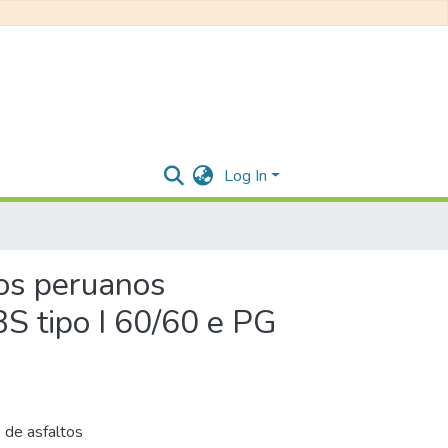
Log In
cos peruanos
S tipo I 60/60 e PG
 de asfaltos