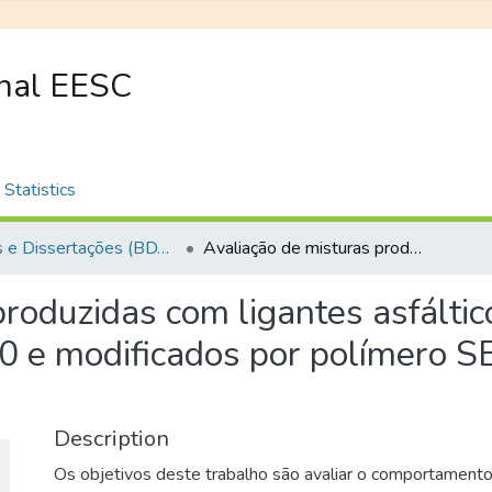
onal EESC
Statistics
Teses e Dissertações (BDTD USP)
Avaliação de misturas produzidas com ligantes asfálticos peruanos convencional PEN 60/70 e modificados por polímero SBS tipo I 60/60 e PG 76-22
produzidas com ligantes asfálti
 e modificados por polímero SB
Description
Os objetivos deste trabalho são avaliar o comportamento