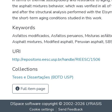
in terms of thermal susceptibility and resistance to aging
the asphalt mixtures behavior, which was verified in all of
and after the structural analysis performed with the Elsym
the short-term aging conditions studied in this work.
Keywords
Asfaltos modificados
,
Asfaltos peruanos
,
Misturas asfálti
Asphalt mixtures
,
Modified asphalt
,
Peruvian asphalt
,
SBS
URI
http://repositorio.eesc.usp.br/handle/RIEESC/1506
Collections
Teses e Dissertações (BDTD USP)
Full item page
DSpace software
copyright © 2002-2026
LYRASIS
Cookie settings
Send Feedback