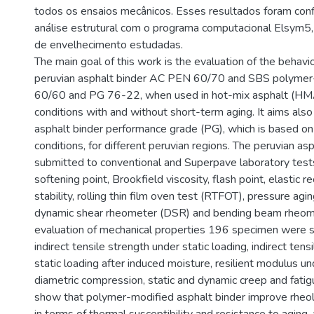
todos os ensaios mecânicos. Esses resultados foram con
análise estrutural com o programa computacional Elsym5,
de envelhecimento estudadas.
The main goal of this work is the evaluation of the behavi
peruvian asphalt binder AC PEN 60/70 and SBS polymer-
60/60 and PG 76-22, when used in hot-mix asphalt (HMA
conditions with and without short-term aging. It aims also
asphalt binder performance grade (PG), which is based o
conditions, for different peruvian regions. The peruvian a
submitted to conventional and Superpave laboratory tests
softening point, Brookfield viscosity, flash point, elastic r
stability, rolling thin film oven test (RTFOT), pressure agi
dynamic shear rheometer (DSR) and bending beam rheome
evaluation of mechanical properties 196 specimen were s
indirect tensile strength under static loading, indirect ten
static loading after induced moisture, resilient modulus u
diametric compression, static and dynamic creep and fatig
show that polymer-modified asphalt binder improve rheolog