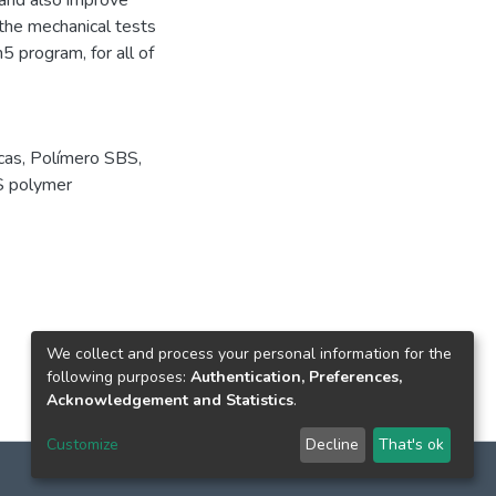
, and also improve
 the mechanical tests
5 program, for all of
cas
,
Polímero SBS
,
 polymer
We collect and process your personal information for the
following purposes:
Authentication, Preferences,
Acknowledgement and Statistics
.
Customize
Decline
That's ok