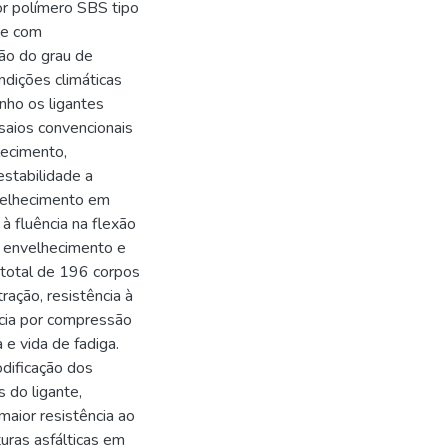
r polímero SBS tipo
 e com
ção do grau de
dições climáticas
nho os ligantes
saios convencionais
lecimento,
estabilidade a
velhecimento em
à fluência na flexão
m envelhecimento e
total de 196 corpos
ração, resistência à
ncia por compressão
 e vida de fadiga.
dificação dos
s do ligante,
maior resistência ao
ras asfálticas em