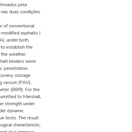
firmados pela
 nas duas condições
or of conventional
modified asphalts I
), under both
 to establish the
n the weather
sphalt binders were
: penetration,
ecovery, storage
ng vessel (PAV),
ter (BBR). For the
umitted to Marshall,
sile strength under
nder dynamic
ue tests. The result
ical characteristic,