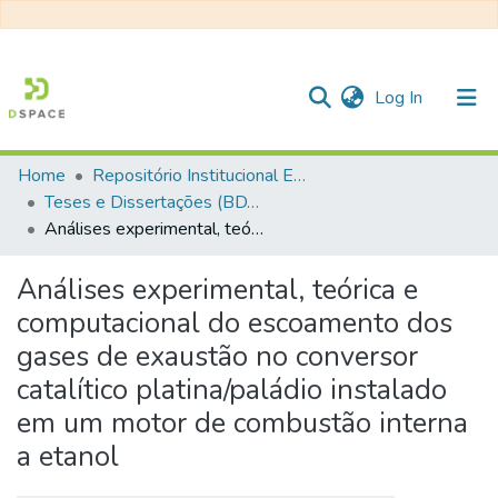
(current)
Log In
Home
Repositório Institucional EESC
Communities & Collections
Teses e Dissertações (BDTD USP)
Análises experimental, teórica e computacional do escoamento dos gases de exaustão no conversor catalítico platina/paládio instalado em um motor de combustão interna a etanol
All of DSpace
Statistics
Análises experimental, teórica e
computacional do escoamento dos
gases de exaustão no conversor
catalítico platina/paládio instalado
em um motor de combustão interna
a etanol