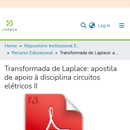
(current)
Log In
Home
Repositório Institucional EESC
Communities & Collections
Recurso Educacional
Transformada de Laplace: apostila de apoio à disciplina circuitos elétricos II
All of DSpace
Transformada de Laplace: apostila
Statistics
de apoio à disciplina circuitos
elétricos II