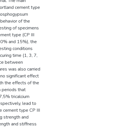
rial. The main
 Portland cement type
 phosphogypsum
 behavior of the
esting of specimens
ent type (CP III
 10% and 15%), the
esting conditions
uring time (1, 3, 7,
nce between
res was also carried
no significant effect
th the effects of the
 periods that
,5% tricalcium
spectively, lead to
he cement type CP III
ng strength and
rength and stiffness