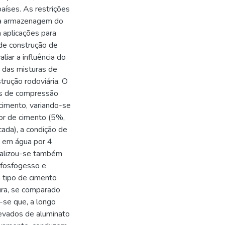
aíses. As restrições
a a armazenagem do
 aplicações para
 de construção de
liar a influência do
e das misturas de
trução rodoviária. O
os de compressão
cimento, variando-se
eor de cimento (5%,
ada), a condição de
o em água por 4
Realizou-se também
fosfogesso e
 tipo de cimento
ra, se comparado
-se que, a longo
levados de aluminato