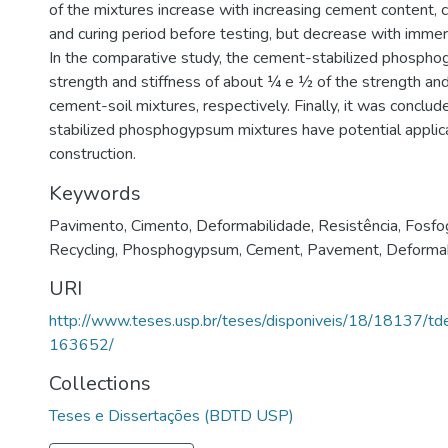
of the mixtures increase with increasing cement content,
and curing period before testing, but decrease with immers
In the comparative study, the cement-stabilized phosph
strength and stiffness of about ¼ e ½ of the strength and
cement-soil mixtures, respectively. Finally, it was conclu
stabilized phosphogypsum mixtures have potential applica
construction.
Keywords
Pavimento
,
Cimento
,
Deformabilidade
,
Resistência
,
Fosfo
Recycling
,
Phosphogypsum
,
Cement
,
Pavement
,
Deformab
URI
http://www.teses.usp.br/teses/disponiveis/18/18137/
163652/
Collections
Teses e Dissertações (BDTD USP)