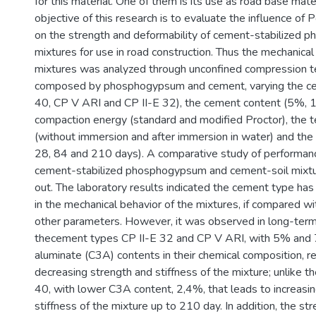
for this material. One of them is its use as road base mate
objective of this research is to evaluate the influence of
on the strength and deformability of cement-stabilized
mixtures for use in road construction. Thus the mechanical
mixtures was analyzed through unconfined compression t
composed by phosphogypsum and cement, varying the cem
40, CP V ARI and CP II-E 32), the cement content (5%,
compaction energy (standard and modified Proctor), the t
(without immersion and after immersion in water) and the c
28, 84 and 210 days). A comparative study of performa
cement-stabilized phosphogypsum and cement-soil mixtu
out. The laboratory results indicated the cement type has 
in the mechanical behavior of the mixtures, if compared wi
other parameters. However, it was observed in long-term
thecement types CP II-E 32 and CP V ARI, with 5% and 7
aluminate (C3A) contents in their chemical composition, re
decreasing strength and stiffness of the mixture; unlike t
40, with lower C3A content, 2,4%, that leads to increasi
stiffness of the mixture up to 210 day. In addition, the st