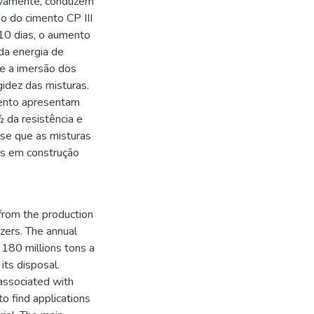
tivamente, conduzem
io do cimento CP III
10 dias, o aumento
da energia de
e a imersão dos
gidez das misturas.
mento apresentam
 da resistência e
-se que as misturas
as em construção
from the production
izers. The annual
 180 millions tons a
its disposal.
associated with
o find applications