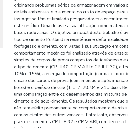
originando problemas sérios de armazenagem em vários p
de leis ambientais e o aumento do custo de espaço par
fosfogesso têm estimulado pesquisadores a encontrarem
este resíduo. Uma delas é a sua utilização como material
bases rodoviárias. O objetivo principal deste trabalho é ava
tipo de cimento Portland na resistência e deformabilidad
fosfogesso e cimento, com vistas à sua utilização em cons
comportamento mecânico foi analisado através de ensai
simples de corpos de prova compostos de fosfogesso e 
o tipo de cimento (CP III 40, CP V ARI e CP II-E 32), o t
10% e 15%), a energia de compactação (normal e modific
ensaio dos corpos de prova (sem imersão e após imersã
horas) e o período de cura (1, 3, 7, 28, 84 e 210 dias). 
uma comparação entre os desempenhos das misturas de 
cimento e de solo-cimento. Os resultados mostram que o
não tem efeito predominante no comportamento da mistu
com os efeitos das outras variáveis. Entretanto, observou
prazo, os cimentos CP II-E 32 e CP V ARI, com teores e