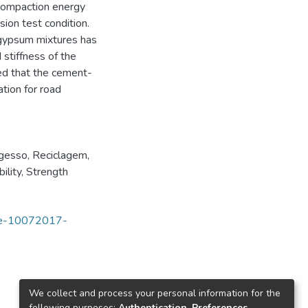
 compaction energy
ion test condition.
ogypsum mixtures has
 stiffness of the
ded that the cement-
tion for road
gesso
,
Reciclagem
,
ility
,
Strength
tde-10072017-
We collect and process your personal information for the
following purposes:
Authentication, Preferences,