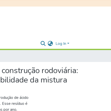
Log In
construção rodoviária:
abilidade da mistura
rodução de ácido
s. Esse resíduo é
s por ano,