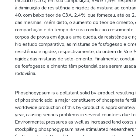
tricálcico (C3A) em sua composição, 5% e 7,5%, respec
à diminuição de resistência e rigidez da mistura; ao contrár
40, com baixo teor de C3A, 2,4%, que forneceu, até os 2
das mesmas. Além disto, o aumento do teor de cimento, 
compactação e do tempo de cura conduz ao crescimento, 
corpos de prova em água a uma queda, da resistência e ri
No estudo comparativo, as misturas de fosfogesso e ci
resistência e rigidez, respectivamente, da ordem de ¼ e ½
rigidez das misturas de solo-cimento. Finalmente, conclui
de fosfogesso e cimento têm potencial para serem usad
rodoviária.
Phosphogypsum is a pollutant solid by-product resulting 
of phosphoric acid, a major constituent of phosphate fertil
worldwide production of this by-product is approximately
year, causing serious problems in several countries due to 
Environmental pressures as well as increased land costs 
stockpiling phosphogypsum have stimulated researchers t