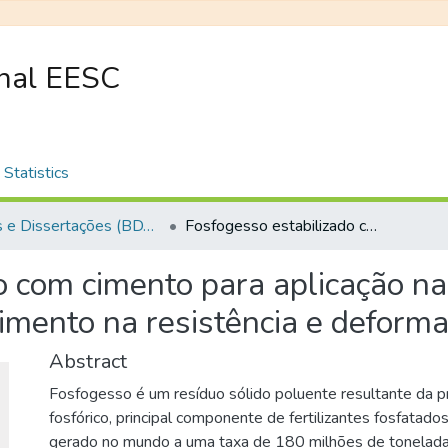
onal EESC
Statistics
Teses e Dissertações (BDTD USP)
Fosfogesso estabilizado com cimento para aplicação na construção rodoviária: a influência do tipo de cimento na resistência e deformabilidade da mistura
o com cimento para aplicação na 
 cimento na resistência e deform
Abstract
Fosfogesso é um resíduo sólido poluente resultante da p
fosfórico, principal componente de fertilizantes fosfatado
gerado no mundo a uma taxa de 180 milhões de tonelada