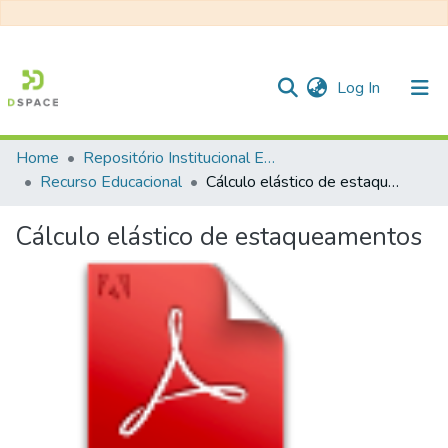
(current)
Log In
Home
Repositório Institucional EESC
Communities & Collections
Recurso Educacional
Cálculo elástico de estaqueamentos
All of DSpace
Cálculo elástico de estaqueamentos
Statistics