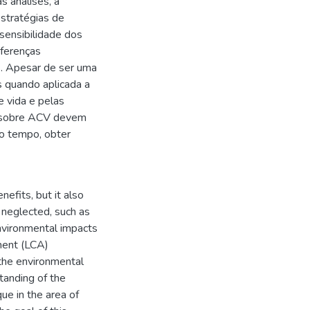
s análises, a
estratégias de
 sensibilidade dos
ferenças
s. Apesar de ser uma
s quando aplicada a
e vida e pelas
s sobre ACV devem
m o tempo, obter
nefits, but it also
 neglected, such as
environmental impacts
ment (LCA)
 the environmental
tanding of the
que in the area of