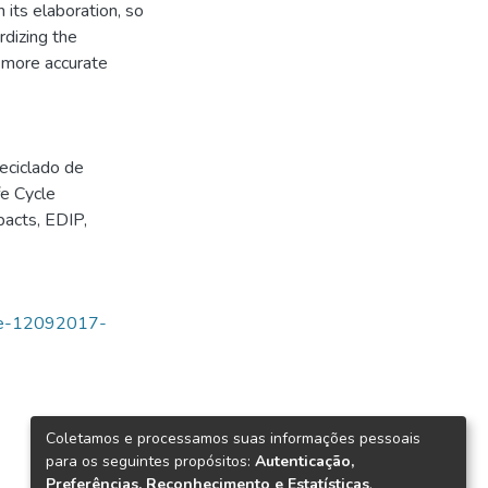
n its elaboration, so
rdizing the
y more accurate
eciclado de
fe Cycle
pacts
,
EDIP
,
tde-12092017-
Coletamos e processamos suas informações pessoais
para os seguintes propósitos:
Autenticação,
Preferências, Reconhecimento e Estatísticas
.