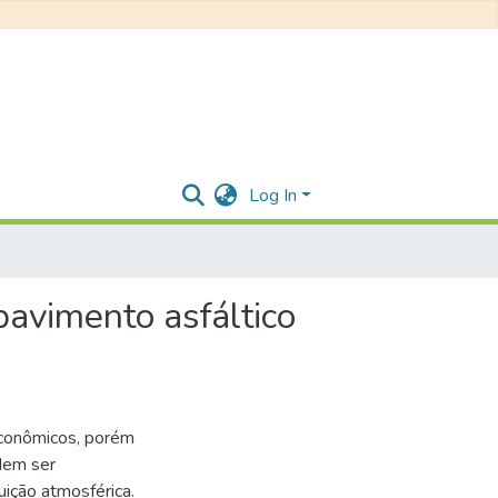
Log In
pavimento asfáltico
 econômicos, porém
dem ser
ição atmosférica.