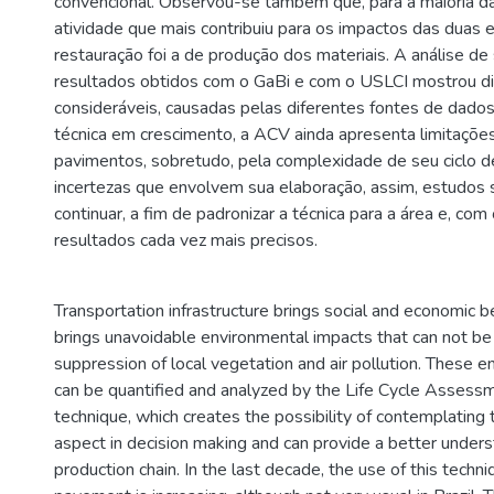
convencional. Observou-se também que, para a maioria da
atividade que mais contribuiu para os impactos das duas 
restauração foi a de produção dos materiais. A análise de
resultados obtidos com o GaBi e com o USLCI mostrou di
consideráveis, causadas pelas diferentes fontes de dado
técnica em crescimento, a ACV ainda apresenta limitaçõe
pavimentos, sobretudo, pela complexidade de seu ciclo d
incertezas que envolvem sua elaboração, assim, estudo
continuar, a fim de padronizar a técnica para a área e, co
resultados cada vez mais precisos.
Transportation infrastructure brings social and economic be
brings unavoidable environmental impacts that can not be
suppression of local vegetation and air pollution. These 
can be quantified and analyzed by the Life Cycle Assess
technique, which creates the possibility of contemplating
aspect in decision making and can provide a better unders
production chain. In the last decade, the use of this techni