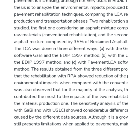
pavement is increasing, although not very usual in Brazil. T
thesis is to analyze the environmental impacts produced 
pavement rehabilitation techniques, comparing the LCA res
production and transportation phases. Two rehabilitation 
studied, the first one considering an asphalt mixture com
raw materials (conventional rehabilitation), and the seco
asphalt mixture composed by 35% of Reclaimed Asphal
The LCA was done in three different ways: (a) with the 
software GaBi and the EDIP 1997 method, (b) with the 
the EDIP 1997 method, and (c) with PavementLCA soft
method. The results obtained from the three different pr
that the rehabilitation with RPA showed reduction of the 
environmental impacts when compared with the conventiona
was also observed that for the majority of the analysis, th
contributed the most to the impacts of the two rehabilita
the material production one. The sensitivity analysis of th
with GaBi and with USLCI showed considerable differences
caused by the different data sources. Although it is a gr
still presents limitations when applied to pavements, mai