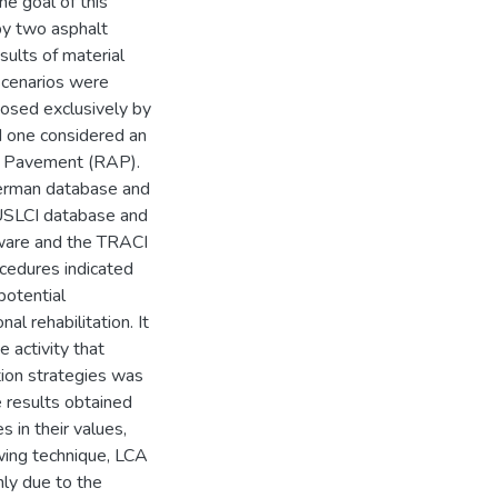
he goal of this
by two asphalt
ults of material
scenarios were
posed exclusively by
nd one considered an
t Pavement (RAP).
German database and
USLCI database and
ware and the TRACI
ocedures indicated
potential
l rehabilitation. It
e activity that
tion strategies was
e results obtained
 in their values,
owing technique, LCA
nly due to the