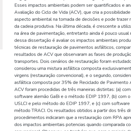
Esses impactos ambientais podem ser quantificados e ana
Avaliação do Ciclo de Vida (ACV), que cria a possibilidad
aspecto ambiental na tomada de decisões e pode trazer
da cadeia produtiva. Na última década, é crescente a utili
na área de pavimentação, entretanto ainda é pouco usual n
dessa dissertação é avaliar os impactos ambientais produ
técnicas de restauração de pavimentos asfálticos, compa
resultados de ACV que observaram as fases de produção
transportes. Dois cenários de restauração foram estudado
considerou uma mistura asfáltica composta exclusivament
virgens (restauração convencional), e o segundo, conside
asfáltica composta por 35% de Reciclado de Pavimento A
ACV foram procedidas de três maneiras distintas: (a) co
software alemão GaBi e o método EDIP 1997, (b) com o
USLCI e pelo método do EDIP 1997, e (c) com softwar
método TRACI. Os resultados obtidos a partir dos três di
procedimentos indicaram que a restauração com RPA apr
dos impactos ambientais potencias quando comparada co