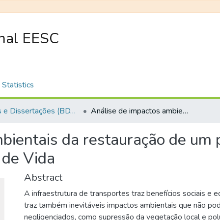
onal EESC
Statistics
Teses e Dissertações (BDTD USP)
Análise de impactos ambientais da restauração de um pavimento asfáltico pela Avaliação do Ciclo de Vida
bientais da restauração de um 
 de Vida
Abstract
A infraestrutura de transportes traz benefícios sociais e
traz também inevitáveis impactos ambientais que não po
negligenciados, como supressão da vegetação local e polu