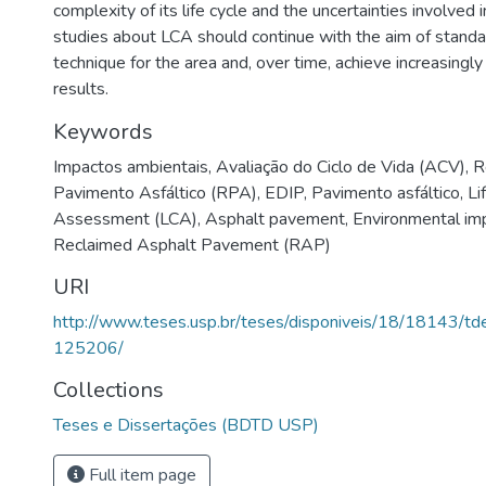
complexity of its life cycle and the uncertainties involved i
studies about LCA should continue with the aim of standa
technique for the area and, over time, achieve increasingl
results.
Keywords
Impactos ambientais
,
Avaliação do Ciclo de Vida (ACV)
,
R
Pavimento Asfáltico (RPA)
,
EDIP
,
Pavimento asfáltico
,
Li
Assessment (LCA)
,
Asphalt pavement
,
Environmental im
Reclaimed Asphalt Pavement (RAP)
URI
http://www.teses.usp.br/teses/disponiveis/18/18143/
125206/
Collections
Teses e Dissertações (BDTD USP)
Full item page