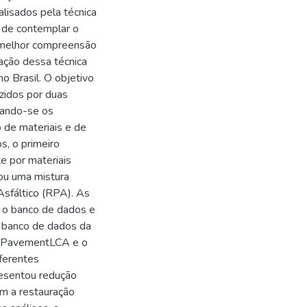
lisados pela técnica
e de contemplar o
 melhor compreensão
zação dessa técnica
o Brasil. O objetivo
zidos por duas
rando-se os
 de materiais e de
s, o primeiro
e por materiais
rou uma mistura
sfáltico (RPA). As
m o banco de dados e
 banco de dados da
e PavementLCA e o
ferentes
esentou redução
m a restauração