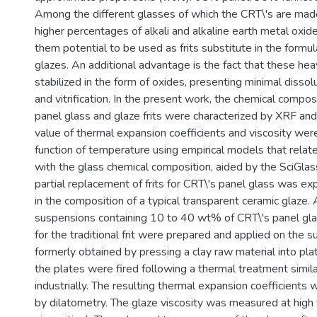
Among the different glasses of which the CRT\'s are mad
higher percentages of alkali and alkaline earth metal oxid
them potential to be used as frits substitute in the formul
glazes. An additional advantage is the fact that these he
stabilized in the form of oxides, presenting minimal dissolu
and vitrification. In the present work, the chemical compos
panel glass and glaze frits were characterized by XRF an
value of thermal expansion coefficients and viscosity were
function of temperature using empirical models that relat
with the glass chemical composition, aided by the SciGla
partial replacement of frits for CRT\'s panel glass was e
in the composition of a typical transparent ceramic glaze
suspensions containing 10 to 40 wt% of CRT\'s panel gla
for the traditional frit were prepared and applied on the s
formerly obtained by pressing a clay raw material into pl
the plates were fired following a thermal treatment simil
industrially. The resulting thermal expansion coefficients 
by dilatometry. The glaze viscosity was measured at hig