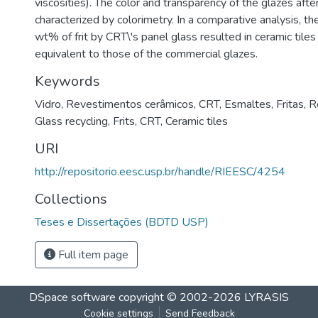
viscosities). The color and transparency of the glazes afte
characterized by colorimetry. In a comparative analysis, th
wt% of frit by CRT\'s panel glass resulted in ceramic tiles
equivalent to those of the commercial glazes.
Keywords
Vidro
,
Revestimentos cerâmicos
,
CRT
,
Esmaltes
,
Fritas
,
R
Glass recycling
,
Frits
,
CRT
,
Ceramic tiles
URI
http://repositorio.eesc.usp.br/handle/RIEESC/4254
Collections
Teses e Dissertações (BDTD USP)
Full item page
DSpace software
copyright © 2002-2026
LYRASIS
Cookie settings
Send Feedback