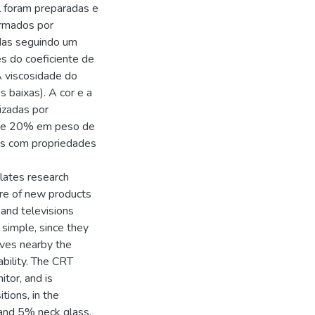
al foram preparadas e
ormados por
das seguindo um
res do coeficiente de
A viscosidade do
 baixas). A cor e a
izadas por
o de 20% em peso de
tos com propriedades
lates research
ure of new products
and televisions
simple, since they
ives nearby the
bility. The CRT
tor, and is
tions, in the
and 5% neck glass.