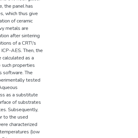
e, the panel has
es, which thus give
ation of ceramic
avy metals are
tion after sintering
itions of a CRT\'s
d ICP-AES. Then, the
 calculated as a
e such properties
ss software. The
xperimentally tested
. Aqueous
ss as a substitute
urface of substrates
ates. Subsequently,
ar to the used
were characterized
h temperatures (low