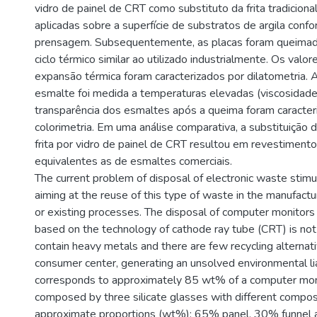
vidro de painel de CRT como substituto da frita tradicion
aplicadas sobre a superfície de substratos de argila conf
prensagem. Subsequentemente, as placas foram queima
ciclo térmico similar ao utilizado industrialmente. Os valo
expansão térmica foram caracterizados por dilatometria. 
esmalte foi medida a temperaturas elevadas (viscosidades
transparência dos esmaltes após a queima foram caracter
colorimetria. Em uma análise comparativa, a substituiçã
frita por vidro de painel de CRT resultou em revestimen
equivalentes as de esmaltes comerciais.
The current problem of disposal of electronic waste stimu
aiming at the reuse of this type of waste in the manufact
or existing processes. The disposal of computer monitors 
based on the technology of cathode ray tube (CRT) is not 
contain heavy metals and there are few recycling alternat
consumer center, generating an unsolved environmental lia
corresponds to approximately 85 wt% of a computer moni
composed by three silicate glasses with different composi
approximate proportions (wt%): 65% panel, 30% funnel 