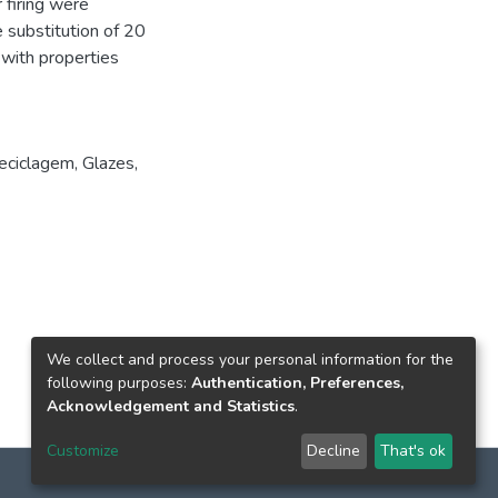
r firing were
e substitution of 20
 with properties
eciclagem
,
Glazes
,
We collect and process your personal information for the
following purposes:
Authentication, Preferences,
Acknowledgement and Statistics
.
Customize
Decline
That's ok