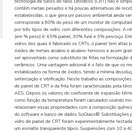
tecnologia de tubos de raios catódicos (CRT) não é simp
contêm metais pesados e há poucas alternativas de reci
estabelecidas, o que gera um passivo ambiental ainda s
corresponde a 80% do peso de um monitor de computador
por três tipos de vidro, com diferentes composições. A r
(em % peso) é: 65% painel, 30% funil e 5% pescoço. Ent
vidros dos quais é fabricado os CRTs, o painel tem altas
óxidos de metais alcalino e alcalino-terrosos e assim gra
ser aproveitado como substituto de fritas na formulação
cerâmicos. Uma vantagem adicional é o fato de que os m
estabilizados na forma de óxidos, tendo a mínima dissolu
sinterização e vitrificação. Neste trabalho as composições
de painel de CRT e da frita foram caracterizadas pela téc
AES. Depois os valores do coeficiente de expansão térmi
como função da temperatura foram calculados usando mo
relacionam essas propriedades com a composição química
do software e banco de dados SciGlass®. Substituições par
vidro de painel de CRT foram experimentalmente testada
um esmalte transparente típico. Suspensões com 10 a 