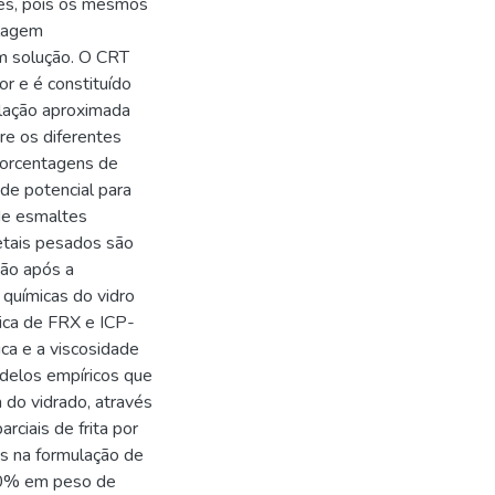
les, pois os mesmos
clagem
em solução. O CRT
 e é constituído
elação aproximada
re os diferentes
 porcentagens de
nde potencial para
 de esmaltes
etais pesados são
ção após a
 químicas do vidro
nica de FRX e ICP-
ca e a viscosidade
delos empíricos que
 do vidrado, através
ciais de frita por
s na formulação de
40% em peso de