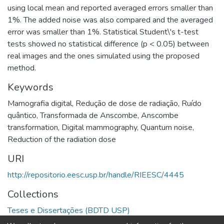
using local mean and reported averaged errors smaller than
1%. The added noise was also compared and the averaged
error was smaller than 1%. Statistical Student\'s t-test
tests showed no statistical difference (p < 0.05) between
real images and the ones simulated using the proposed
method.
Keywords
Mamografia digital
,
Redução de dose de radiação
,
Ruído
quântico
,
Transformada de Anscombe
,
Anscombe
transformation
,
Digital mammography
,
Quantum noise
,
Reduction of the radiation dose
URI
http://repositorio.eesc.usp.br/handle/RIEESC/4445
Collections
Teses e Dissertações (BDTD USP)