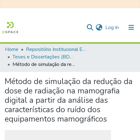
(current)
Log In
Home
Repositório Institucional EESC
Communities & Collections
Teses e Dissertações (BDTD USP)
Método de simulação da redução da dose de radiação na mamografia digital a partir da análise das características do ruído dos equipamentos mamográficos
All of DSpace
Statistics
Método de simulação da redução da
dose de radiação na mamografia
digital a partir da análise das
características do ruído dos
equipamentos mamográficos