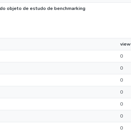
o do objeto de estudo de benchmarking
view
0
0
0
0
0
0
0