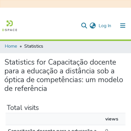
(current)
Log In
Home
Statistics
Communities & Collections
Statistics for Capacitação docente
All of DSpace
para a educação a distância sob a
óptica de competências: um modelo
de referência
Total visits
views