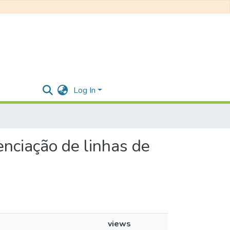
Log In
enciação de linhas de
views