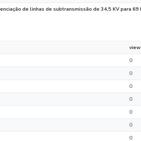
enciação de linhas de subtransmissão de 34,5 KV para 69
view
0
0
0
0
0
0
0