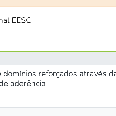
onal EESC
 de domínios reforçados atravé
de aderência