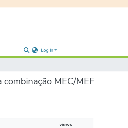
Log In
s da combinação MEC/MEF
views