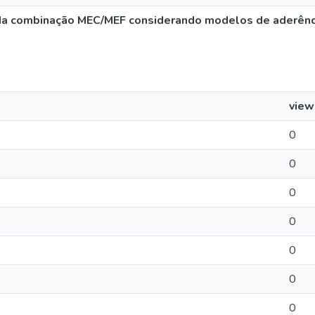
 da combinação MEC/MEF considerando modelos de aderênc
view
0
0
0
0
0
0
0