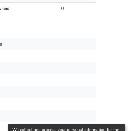
urais
0
s
We collect and process your personal information for the