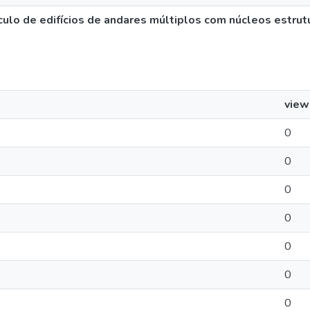
culo de edifícios de andares múltiplos com núcleos estrut
view
0
0
0
0
0
0
0