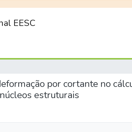
onal EESC
 deformação por cortante no cálcu
núcleos estruturais