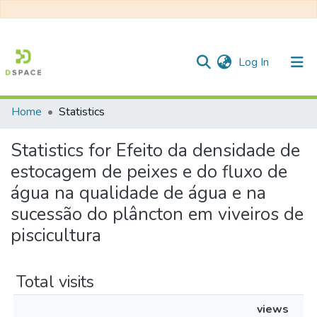
(current)
Log In
Home
Statistics
Communities & Collections
Statistics for Efeito da densidade de
All of DSpace
estocagem de peixes e do fluxo de
água na qualidade de água e na
sucessão do plâncton em viveiros de
piscicultura
Total visits
views